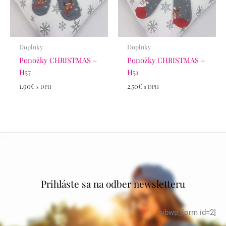
Doplnky
Doplnky
Ponožky CHRISTMAS –
Ponožky CHRISTMAS –
H57
H51
1.90
€
2.50
€
s DPH
s DPH
Prihláste sa na odber newsletteru
[sibwp_form id=2]