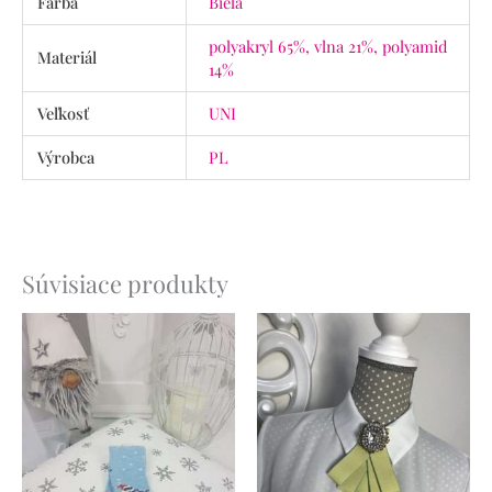
Farba
Biela
polyakryl 65%, vlna 21%, polyamid
Materiál
14%
Veľkosť
UNI
Výrobca
PL
Súvisiace produkty