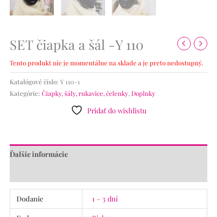
SET čiapka a šál -Y 110
Tento produkt nie je momentálne na sklade a je preto nedostupný.
Katalógové číslo:
Y 110-1
Kategórie:
Čiapky, šály, rukavice, čelenky
,
Doplnky
Pridať do wishlistu
Ďalšie informácie
Recenzie (0)
Dodanie
1 – 3 dní