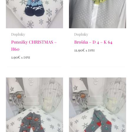
Doplnky
Doplnky
Ponožky CHRISTMAS –
Brošňa – D 4 – K 64
H60
11.90
€
s DPH
1.90
€
s DPH