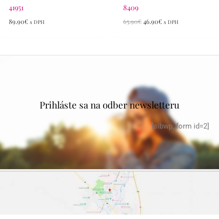
41951
8409
89.90
€
65.90
€
46.90
€
s DPH
s DPH
Prihláste sa na odber newsletteru
[sibwp_form id=2]