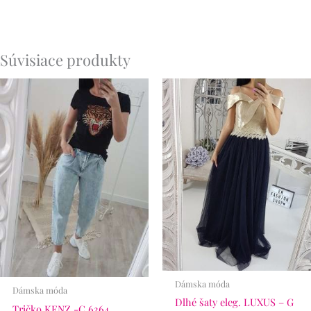
Súvisiace produkty
Dámska móda
Dámska móda
Dlhé šaty eleg. LUXUS – G
Tričko KENZ -C 6364