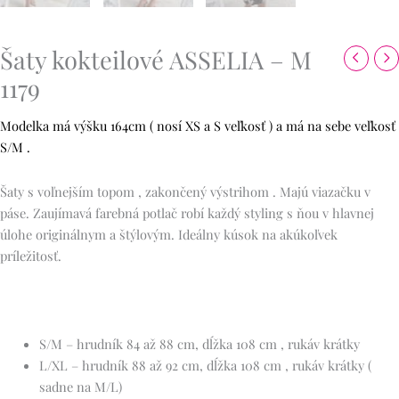
Šaty kokteilové ASSELIA – M
1179
Modelka má výšku 164cm ( nosí XS a S veľkosť ) a má na sebe veľkosť
S/M .
Šaty s voľnejším topom , zakončený výstrihom . Majú viazačku v
páse. Zaujímavá farebná potlač robí každý styling s ňou v hlavnej
úlohe originálnym a štýlovým. Ideálny kúsok na akúkoľvek
príležitosť.
S/M – hrudník 84 až 88 cm, dĺžka 108 cm , rukáv krátky
L/XL – hrudník 88 až 92 cm, dĺžka 108 cm , rukáv krátky (
sadne na M/L)