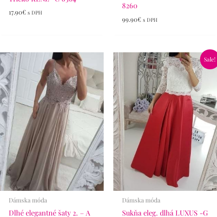
8260
17.90
€
s DPH
99.90
€
s DPH
Pôvodná
Aktuálna
Sale!
cena
cena
bola:
je:
65.90€.
46.90€.
Dámska móda
Dámska móda
Dlhé elegantné šaty 2. – A
Sukňa eleg. dlhá LUXUS -G