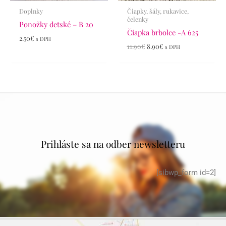
Doplnky
Čiapky, šály, rukavice,
čelenky
Ponožky detské – B 20
Čiapka brbolce -A 625
2.50
€
s DPH
11.90
€
8.90
€
s DPH
Prihláste sa na odber newsletteru
[sibwp_form id=2]