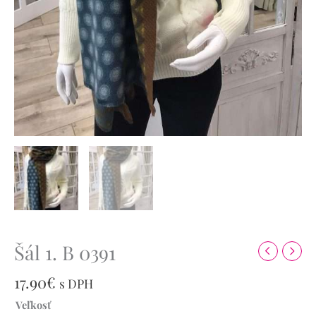
Šál 1. B 0391
17.90
€
s DPH
Veľkosť