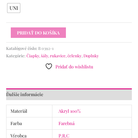
UNI
PRIDAŤ DO KOŠÍKA
Katalógové číslo:
B 0392-1
Kategórie:
Čiapky, šály, rukavice, čelenky
,
Doplnky
Pridať do wishlistu
Ďalšie informácie
Materiál
Akryl 100%
Farba
Farebná
Výrobca
P.R.C