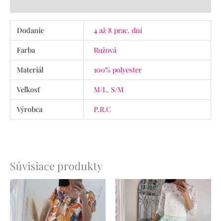
Recenzie (0)
Dodanie
4 až 8 prac. dní
Farba
Ružová
Materiál
100% polyester
Veľkosť
M/L
,
S/M
Výrobca
P.R.C
Súvisiace produkty