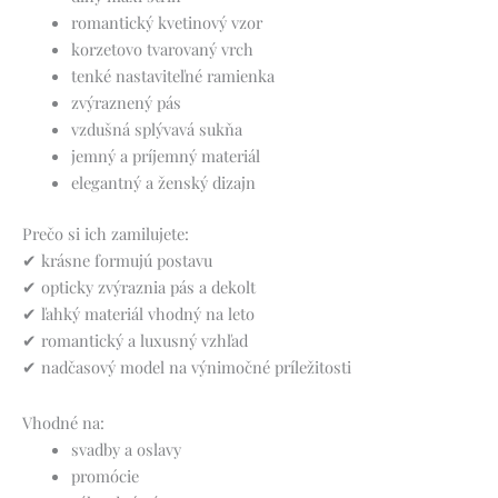
romantický kvetinový vzor
korzetovo tvarovaný vrch
tenké nastaviteľné ramienka
zvýraznený pás
vzdušná splývavá sukňa
jemný a príjemný materiál
elegantný a ženský dizajn
Prečo si ich zamilujete:
✔ krásne formujú postavu
✔ opticky zvýraznia pás a dekolt
✔ ľahký materiál vhodný na leto
✔ romantický a luxusný vzhľad
✔ nadčasový model na výnimočné príležitosti
Vhodné na:
svadby a oslavy
promócie