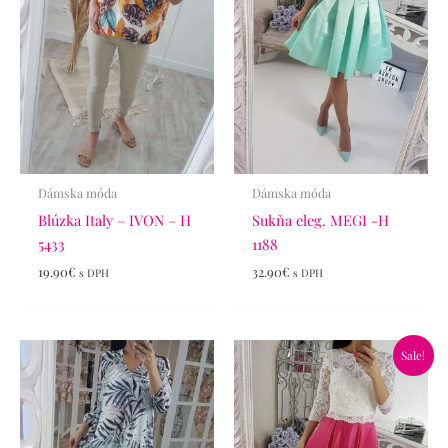
Dámska móda
Dámska móda
Blúzka Italy – IVON – H
Sukňa eleg. MEGI -H
5433
1188
19.90
€
32.90
€
s DPH
s DPH
Pôvodná
Aktuálna
Sale!
cena
cena
bola:
je:
65.90€.
46.90€.