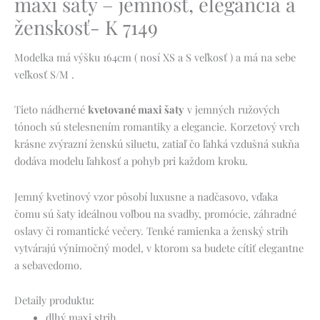
maxi šaty – jemnosť, elegancia a
ženskosť- K 7149
Modelka má výšku 164cm ( nosí XS a S veľkosť ) a má na sebe
veľkosť S/M .
Tieto nádherné
kvetované maxi šaty
v jemných ružových
tónoch sú stelesnením romantiky a elegancie. Korzetový vrch
krásne zvýrazní ženskú siluetu, zatiaľ čo ľahká vzdušná sukňa
dodáva modelu ľahkosť a pohyb pri každom kroku.
Jemný kvetinový vzor pôsobí luxusne a nadčasovo, vďaka
čomu sú šaty ideálnou voľbou na svadby, promócie, záhradné
oslavy či romantické večery. Tenké ramienka a ženský strih
vytvárajú výnimočný model, v ktorom sa budete cítiť elegantne
a sebavedomo.
Detaily produktu:
dlhý maxi strih