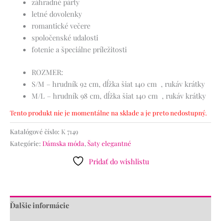
záhradné párty
letné dovolenky
romantické večere
spoločenské udalosti
fotenie a špeciálne príležitosti
ROZMER:
S/M – hrudník 92 cm, dĺžka šiat 140 cm , rukáv krátky
M/L – hrudník 98 cm, dĺžka šiat 140 cm , rukáv krátky
Tento produkt nie je momentálne na sklade a je preto nedostupný.
Katalógové číslo:
K 7149
Kategórie:
Dámska móda
,
Šaty elegantné
Pridať do wishlistu
Ďalšie informácie