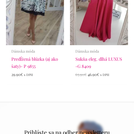
Dámska móda
Dámska móda
Predĺžená blúzka (aj ako
Sukňa eleg. dlhá LUXUS
šaty)- P 9855
-G 8409
29.90
€
65.90
€
46.90
€
s DPH
s DPH
Prihláste sa na odber newsletteru