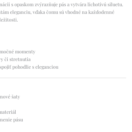
ácii s opaskom zvýrazňuje pás a vytvára lichotivú siluetu.
atám eleganciu, vďaka čomu sú vhodné na každodenné
ežitosti.
nimočné momenty
y či stretnutia
spojiť pohodlie s eleganciou
nové šaty
materiál
znenie pásu