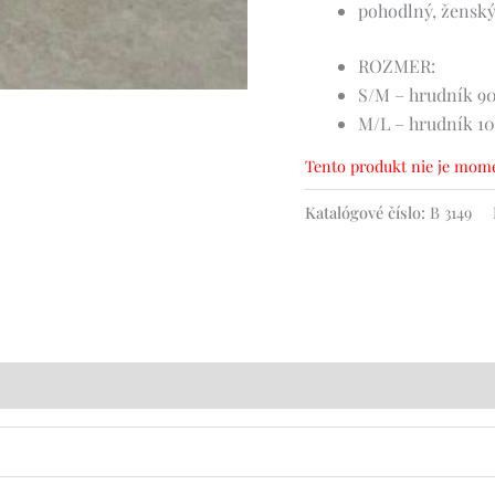
pohodlný, ženský
ROZMER:
S/M – hrudník 90
M/L – hrudník 10
Tento produkt nie je mome
Katalógové číslo:
B 3149