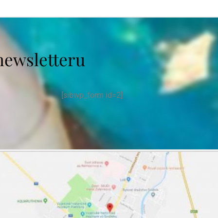
newsletteru
[sibwp_form id=2]