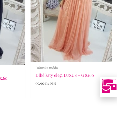
Dámska móda
Dlhé šaty eleg. LUXUS – G 8260
8260
99.90
€
s DPH