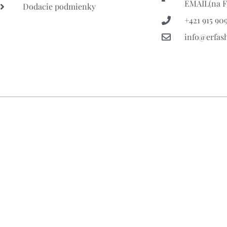
EMAIL(na FB
Dodacie podmienky
+421 915 909
info@erfas