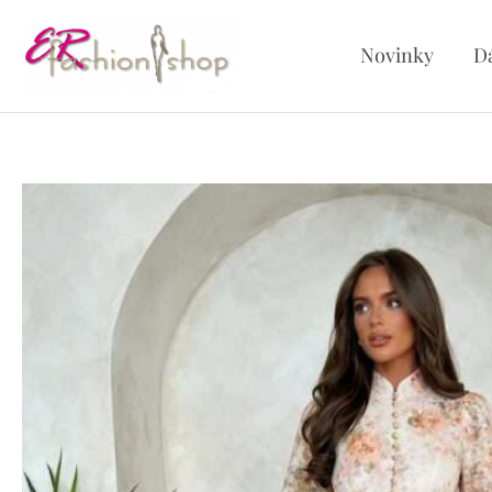
Preskočiť
na
Novinky
D
obsah