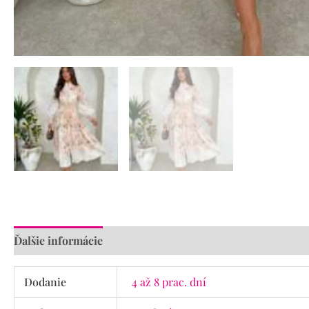
Ďalšie informácie
Recenzie (0)
Dodanie
4 až 8 prac. dní