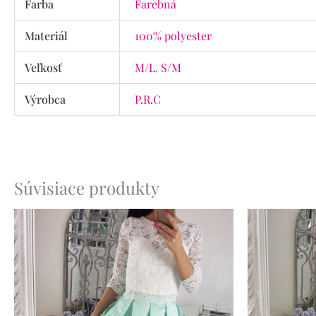
Farba
Farebná
Materiál
100% polyester
Veľkosť
M/L
,
S/M
Výrobca
P.R.C
Súvisiace produkty
Pôvo
cena
bola:
65.90