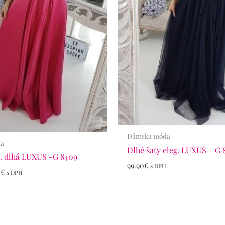
Dámska móda
da
Dlhé šaty eleg. LUXUS – G 
. dlhá LUXUS -G 8409
99.90
€
s DPH
0
€
s DPH