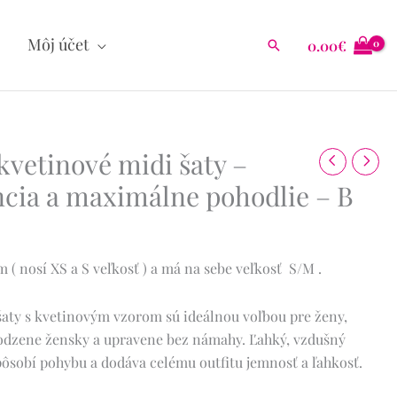
Môj účet
0.00
€
Hľadať
vetinové midi šaty –
cia a maximálne pohodlie – B
( nosí XS a S veľkosť ) a má na sebe veľkosť S/M .
šaty s kvetinovým vzorom sú ideálnou voľbou pre ženy,
rodzene žensky a upravene bez námahy. Ľahký, vzdušný
pôsobí pohybu a dodáva celému outfitu jemnosť a ľahkosť.