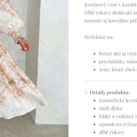
Kvetinový vzor v kombin
Dlhé rukávy dodávajú š
nosenie aj špeciálne príl
Perfektné na:
bežné dni aj vý
prechádzky, oslav
ženy, ktoré chcú 
✨
Detaily produktu:
romantické kveti
midi dĺžka
ľahký a vzdušný 
opasok na zvýra
dlhé rukávy