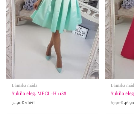
Dámska móda
Dámska mó
Sukňa eleg. MEGI -H 1188
Sukňa eleg
32.90
€
65.90
€
46.9
s DPH