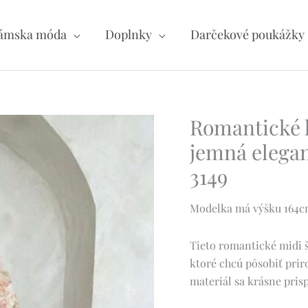
ámska móda
Doplnky
Darčekové poukážky
Romantické k
jemná elegan
3149
Modelka má výšku 164cm 
Tieto romantické midi 
ktoré chcú pôsobiť pri
materiál sa krásne pris