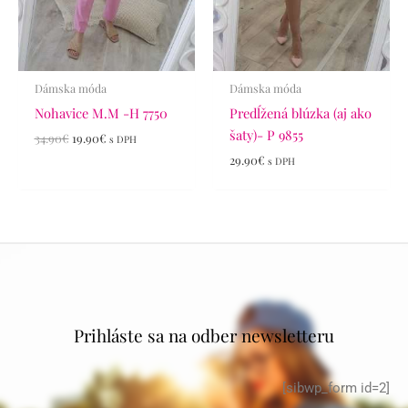
Dámska móda
Dámska móda
Nohavice M.M -H 7750
Predĺžená blúzka (aj ako
šaty)- P 9855
34.90
€
19.90
€
s DPH
29.90
€
s DPH
Prihláste sa na odber newsletteru
[sibwp_form id=2]