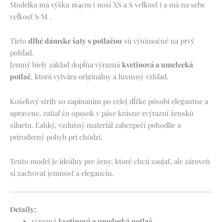
Modelka má výšku 164cm ( nosí XS a S veľkosť ) a má na sebe
veľkosť S/M .
Tieto
dlhé dámske šaty s potlačou
sú výnimočné na prvý
pohľad.
Jemný biely základ dopĺňa výrazná
kvetinová a umelecká
potlač
, ktorá vytvára originálny a luxusný vzhľad.
Košeľový strih so zapínaním po celej dĺžke pôsobí elegantne a
upravene, zatiaľ čo opasok v páse krásne zvýrazní ženskú
siluetu. Ľahký, vzdušný materiál zabezpečí pohodlie a
prirodzený pohyb pri chôdzi.
Tento model je ideálny pre ženy, ktoré chcú zaujať, ale zároveň
si zachovať jemnosť a eleganciu.
Detaily:
výrazná
kvetinová a umelecká potlač