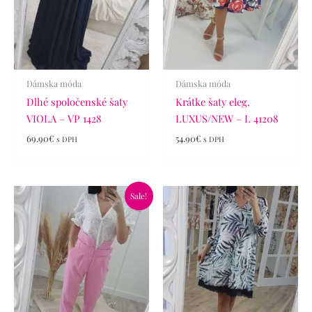
Dámska móda
Dámska móda
Dlhé spoločenské šaty
Krátke šaty eleg.
VIOLA – VP 1428
LUXUS/NEW – L 41208
69.90
€
54.90
€
s DPH
s DPH
Pôvodná
Aktuálna
Sale!
cena
cena
bola:
je:
34.90€.
19.90€.