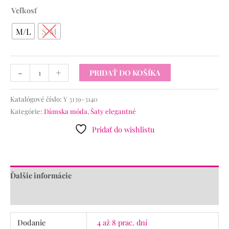
Veľkosť
M/L
S/M
-
+
PRIDAŤ DO KOŠÍKA
Katalógové číslo:
Y 3139-3140
Kategórie:
Dámska móda
,
Šaty elegantné
Pridať do wishlistu
Ďalšie informácie
Recenzie (0)
Dodanie
4 až 8 prac. dní