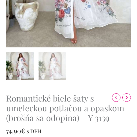
Romantické biele šaty s
umeleckou potlačou a opaskom
(brošňa sa odopína) – Y 3139
74.90
€
s DPH