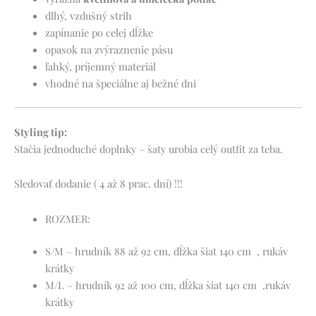
dlhý, vzdušný strih
zapínanie po celej dĺžke
opasok na zvýraznenie pásu
ľahký, príjemný materiál
vhodné na špeciálne aj bežné dni
Styling tip:
Stačia jednoduché doplnky – šaty urobia celý outfit za teba.
Sledovať dodanie ( 4 až 8 prac. dní) !!!
ROZMER:
S/M – hrudník 88 až 92 cm, dĺžka šiat 140 cm , rukáv
krátky
M/L – hrudník 92 až 100 cm, dĺžka šiat 140 cm ,rukáv
krátky