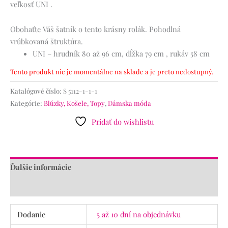
veľkosť UNI .
Obohaťte Váš šatník o tento krásny rolák. Pohodlná
vrúbkovaná štruktúra.
UNI – hrudník 80 až 96 cm, dĺžka 79 cm , rukáv 58 cm
Tento produkt nie je momentálne na sklade a je preto nedostupný.
Katalógové číslo:
S 5112-1-1-1
Kategórie:
Blúzky, Košele, Topy
,
Dámska móda
Pridať do wishlistu
Ďalšie informácie
Recenzie (0)
Dodanie
5 až 10 dní na objednávku