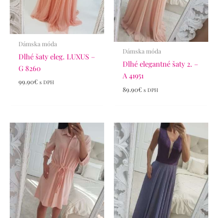
Dámska móda
Dámska móda
Dlhé šaty eleg. LUXUS –
Dlhé elegantné šaty 2. –
G 8260
A 41951
99.90
€
s DPH
89.90
€
s DPH