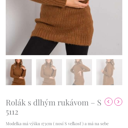
Rolák s dlhým rukávom – S
5112
Modelka má výšku 173cm ( nosí S veľkosť ) a má na sebe