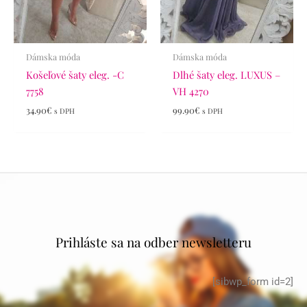
Dámska móda
Dámska móda
Košeľové šaty eleg. -C
Dlhé šaty eleg. LUXUS –
7758
VH 4270
34.90
€
99.90
€
s DPH
s DPH
Prihláste sa na odber newsletteru
[sibwp_form id=2]