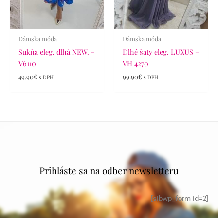
Dámska móda
Dámska móda
Sukňa eleg. dlhá NEW. -
Dlhé šaty eleg. LUXUS –
V6110
VH 4270
49.90
€
99.90
€
s DPH
s DPH
Prihláste sa na odber newsletteru
[sibwp_form id=2]