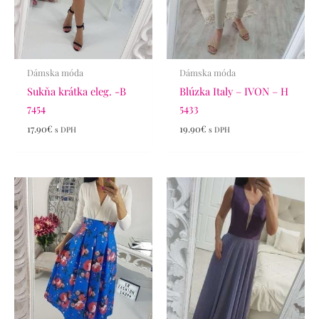
Dámska móda
Dámska móda
Sukňa krátka eleg. -B
Blúzka Italy – IVON – H
7454
5433
17.90
€
19.90
€
s DPH
s DPH