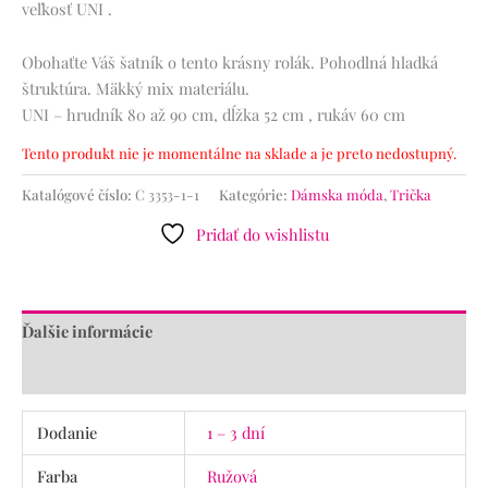
veľkosť UNI .
Obohaťte Váš šatník o tento krásny rolák. Pohodlná hladká
štruktúra. Mäkký mix materiálu.
UNI – hrudník 80 až 90 cm, dĺžka 52 cm , rukáv 60 cm
Tento produkt nie je momentálne na sklade a je preto nedostupný.
Katalógové číslo:
C 3353-1-1
Kategórie:
Dámska móda
,
Trička
Pridať do wishlistu
Ďalšie informácie
Recenzie (0)
Dodanie
1 – 3 dní
Farba
Ružová