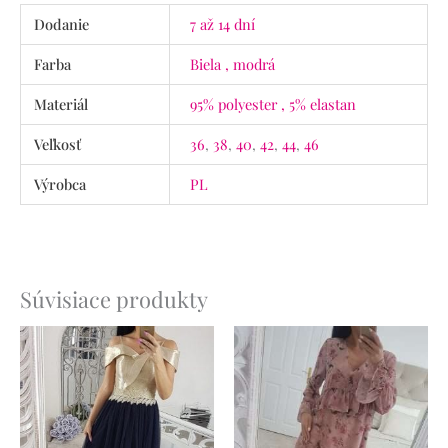
Dodanie
7 až 14 dní
Farba
Biela , modrá
Materiál
95% polyester , 5% elastan
Veľkosť
36
,
38
,
40
,
42
,
44
,
46
Výrobca
PL
Súvisiace produkty