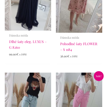
Dámska móda
Dámska móda
Dlhé šaty eleg. LUXUS –
Pohodlné šaty FLOWER
G 8260
– S 1184
99.90
€
s DPH
36.90
€
s DPH
Pôvodná
Aktuálna
Sale!
cena
cena
bola:
je:
34.90€.
19.90€.