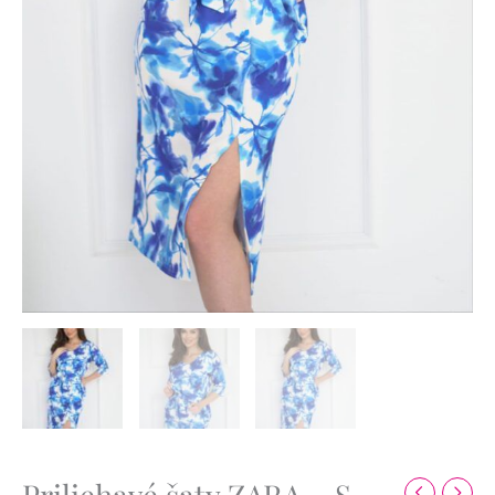
Priliehavé šaty ZARA – S