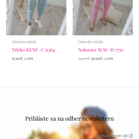
Dámska móda
Dámska móda
Tričko KENZ -C 6364
Nohavice M.M -H 7750
17.90
€
34.90
€
19.90
€
s DPH
s DPH
Prihláste sa na odber newsletteru
[sibwp_form id=2]