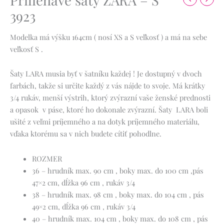
3923
Modelka má výšku 164cm ( nosí XS a S veľkosť ) a má na sebe
veľkosť S .
Šaty LARA musia byť v šatníku každej !
Je dostupný v dvoch
farbách, takže si určite každý z vás nájde to svoje.
Má krátky
3/4 rukáv, menší výstrih, ktorý zvýrazní vaše ženské prednosti
a opasok v páse, ktoré ho dokonale zvýrazní.
Šaty LARA boli
ušité z veľmi príjemného a na dotyk príjemného materiálu,
vďaka ktorému sa v nich budete cítiť pohodlne.
ROZMER
36 – hrudník max. 90 cm , boky max. do 100 cm ,pás
47×2 cm, dĺžka 96 cm , rukáv 3/4
38 – hrudník max. 98 cm , boky max. do 104 cm , pás
49×2 cm, dĺžka 96 cm , rukáv 3/4
40 – hrudník max. 104 cm , boky max. do 108 cm , pás