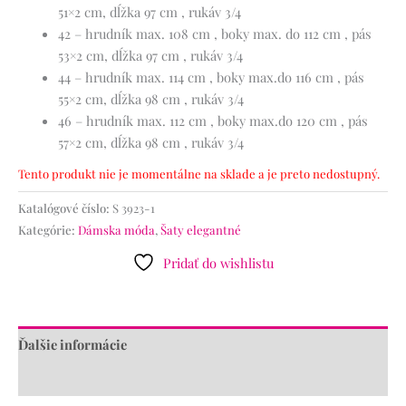
51×2 cm, dĺžka 97 cm , rukáv 3/4
42 – hrudník max. 108 cm , boky max. do 112 cm , pás
53×2 cm, dĺžka 97 cm , rukáv 3/4
44 – hrudník max. 114 cm , boky max.do 116 cm , pás
55×2 cm, dĺžka 98 cm , rukáv 3/4
46 – hrudník max. 112 cm , boky max.do 120 cm , pás
57×2 cm, dĺžka 98 cm , rukáv 3/4
Tento produkt nie je momentálne na sklade a je preto nedostupný.
Katalógové číslo:
S 3923-1
Kategórie:
Dámska móda
,
Šaty elegantné
Pridať do wishlistu
Ďalšie informácie
Recenzie (0)