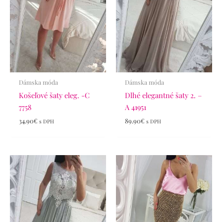
Dámska móda
Dámska móda
Košeľové šaty eleg. -C
Dlhé elegantné šaty 2. –
7758
A 41951
34.90
€
89.90
€
s DPH
s DPH