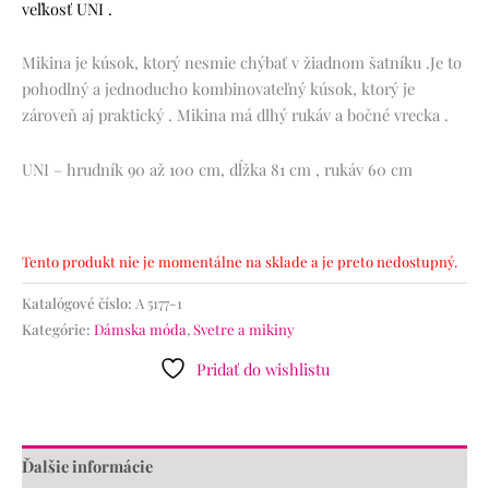
veľkosť UNI .
Mikina je kúsok, ktorý nesmie chýbať v žiadnom šatníku .Je to
pohodlný a jednoducho kombinovateľný kúsok, ktorý je
zároveň aj praktický . Mikina má dlhý rukáv a bočné vrecka .
UNI – hrudník 90 až 100 cm, dĺžka 81 cm , rukáv 60 cm
Tento produkt nie je momentálne na sklade a je preto nedostupný.
Katalógové číslo:
A 5177-1
Kategórie:
Dámska móda
,
Svetre a mikiny
Pridať do wishlistu
Ďalšie informácie