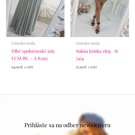
Dámska móda
Dámska móda
Dlhé spoločenské šaty
Sukňa krátka eleg. -B
LUXURY. – A 82195
7454
94.90
€
17.90
€
s DPH
s DPH
Prihláste sa na odber newsletteru