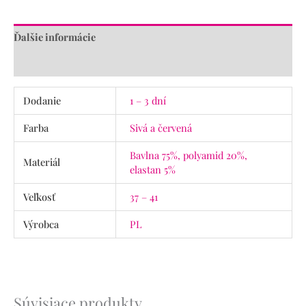
Ďalšie informácie
Recenzie (0)
Dodanie
1 – 3 dní
Farba
Sivá a červená
Bavlna 75%, polyamid 20%,
Materiál
elastan 5%
Veľkosť
37 – 41
Výrobca
PL
Súvisiace produkty