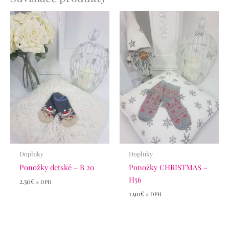
Doplnky
Doplnky
Ponožky detské – B 20
Ponožky CHRISTMAS –
H56
2.50
€
s DPH
1.90
€
s DPH