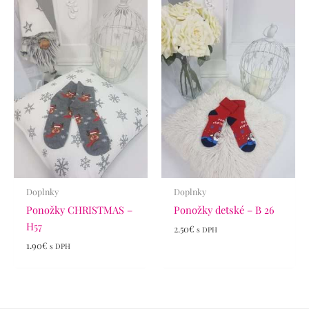
Doplnky
Doplnky
Ponožky CHRISTMAS –
Ponožky detské – B 26
H57
2.50
€
s DPH
1.90
€
s DPH