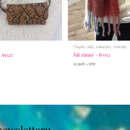
Čiapky, šály, rukavice, čelenky
 A9325
Šál zimný – B 053
12.90
€
s DPH
newsletteru