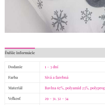
Ďalšie informácie
Recenzie (0)
Dodanie
1 – 3 dní
Farba
Sivá a farebná
Materiál
Bavlna 67%, polyamid 23%, polyprop
Veľkosť
29 – 31
,
32 – 34