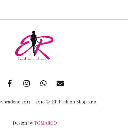
F
I
W
E
a
n
h
n
c
s
a
v
e
t
t
e
vyhradené 2014 – 2019 ©️ ER Fashion Shop s.r.o.
b
a
s
l
o
g
a
o
o
r
p
p
Design by
TOMARCO
k
a
p
e