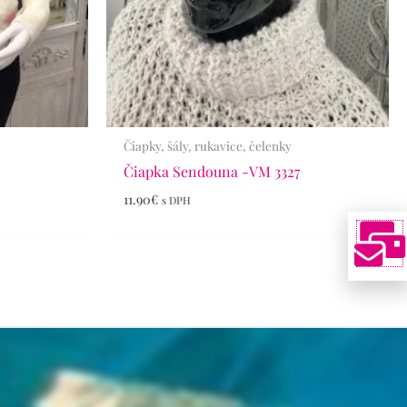
Čiapky, šály, rukavice, čelenky
Čiapka Sendouna -VM 3327
11.90
€
s DPH