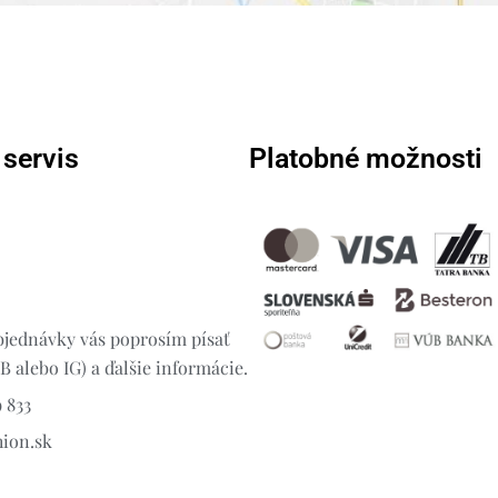
 servis
Platobné možnosti
jednávky vás poprosím písať
 alebo IG) a ďalšie informácie.
 833
hion.sk