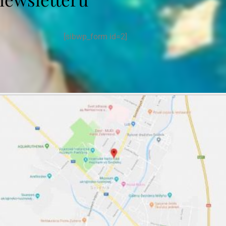
[sibwp_form id=2]