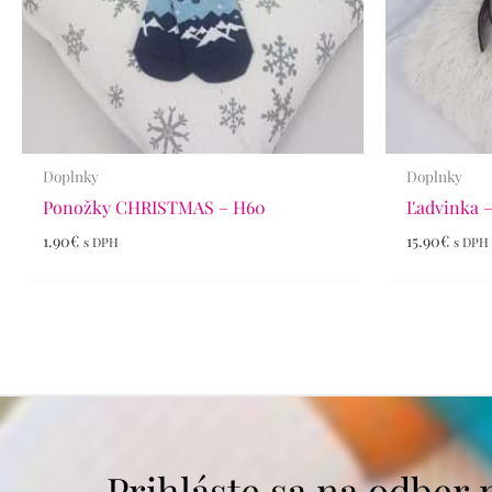
Doplnky
Doplnky
Ponožky CHRISTMAS – H60
Ľadvinka –
1.90
€
15.90
€
s DPH
s DPH
Prihláste sa na odber 