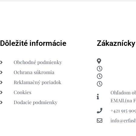
Dôležité informácie
Zákaznícky
Obchodné podmienky
Ochrana súkromia
Reklamačný poriadok
Cookies
Ohľadom ob
EMAIL(na FB
Dodacie podmienky
+421 915 909
info@erfas