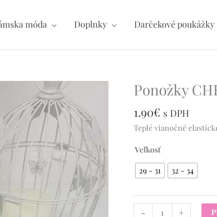
ámska móda
Doplnky
Darčekové poukážky
Ponožky CH
množstvo
Ponožky
1.90
€
CHRISTMAS
s DPH
-
Teplé vianočné elastick
H57
Veľkosť
29 - 31
32 - 34
-
+
P