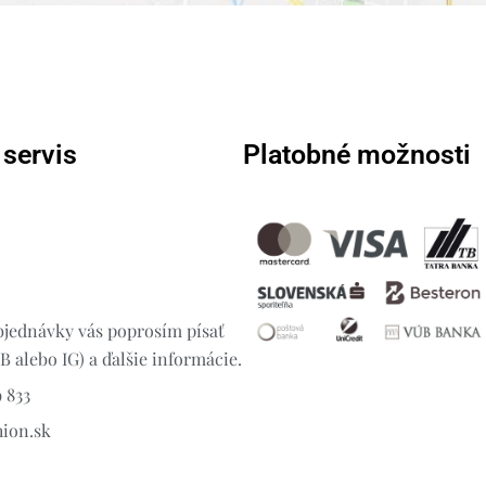
 servis
Platobné možnosti
jednávky vás poprosím písať
 alebo IG) a ďalšie informácie.
 833
hion.sk