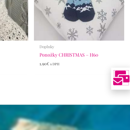
Doplnky
7
Ponožky CHRISTMAS – H60
1.90
€
s DPH