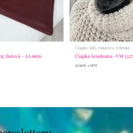
Čiapky, šály, rukavice, čelenky
g. listová – AA 6656
Čiapka Sendouna -VM 332
11.90
€
H
s DPH
newsletteru