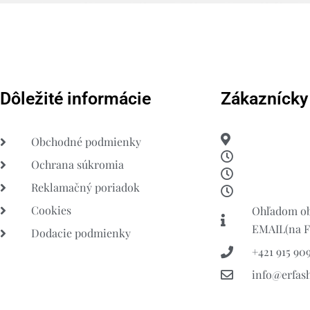
Dôležité informácie
Zákaznícky
Obchodné podmienky
Ochrana súkromia
Reklamačný poriadok
Cookies
Ohľadom ob
EMAIL(na FB
Dodacie podmienky
+421 915 909
info@erfas