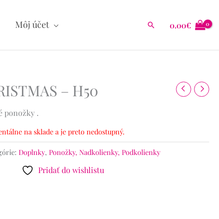
Môj účet
0.00
€
Hľadať
RISTMAS – H50
é ponožky .
ntálne na sklade a je preto nedostupný.
górie:
Doplnky
,
Ponožky, Nadkolienky, Podkolienky
Pridať do wishlistu