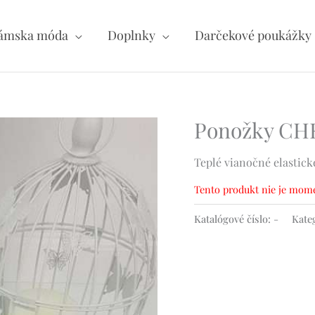
ámska móda
Doplnky
Darčekové poukážky
Ponožky CH
Teplé vianočné elastick
Tento produkt nie je mome
Katalógové číslo:
-
Kate