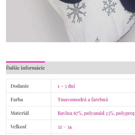
Ďalšie informácie
Recenzie (0)
Dodanie
1 – 3 dní
Farba
Tmavomodrá a farebná
Materiál
Bavlna 67%, polyamid 23%, polyprop
Veľkosť
32 – 34