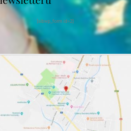
[sibwp_form id=2]