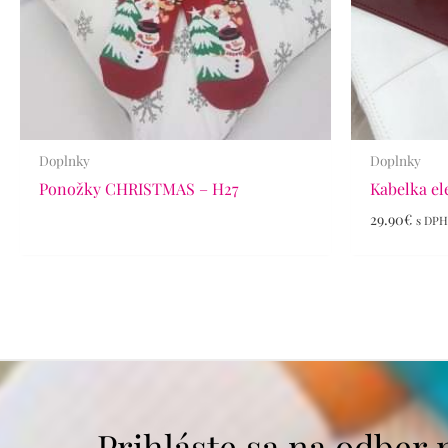
Doplnky
Doplnky
Ponožky CHRISTMAS – H27
Kabelka ele
29.90
€
s DP
Prihláste sa na odber 