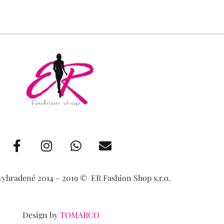
F
I
W
E
a
n
h
n
c
s
a
v
e
t
t
e
vyhradené 2014 – 2019 ©️ ER Fashion Shop s.r.o.
b
a
s
l
o
g
a
o
o
r
p
p
Design by
TOMARCO
k
a
p
e