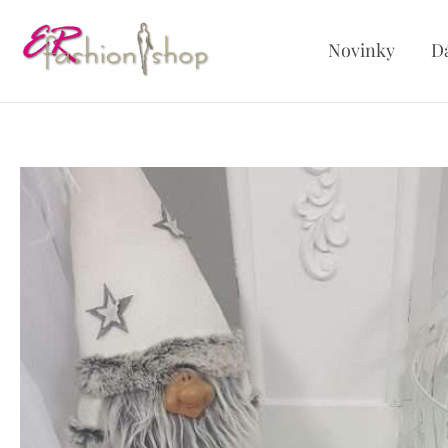
Preskočiť
na
Novinky
D
obsah