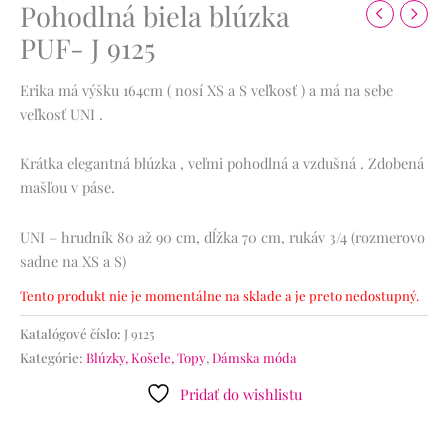
Pohodlná biela blúzka
PUF- J 9125
Erika má výšku 164cm ( nosí XS a S veľkosť ) a má na sebe
veľkosť UNI .
Krátka elegantná blúzka , veľmi pohodlná a vzdušná . Zdobená
mašľou v páse.
UNI – hrudník 80 až 90 cm, dĺžka 70 cm, rukáv 3/4 (rozmerovo
sadne na XS a S)
Tento produkt nie je momentálne na sklade a je preto nedostupný.
Katalógové číslo:
J 9125
Kategórie:
Blúzky, Košele, Topy
,
Dámska móda
Pridať do wishlistu