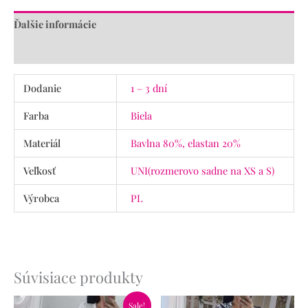
Ďalšie informácie
Recenzie (0)
Dodanie
1 – 3 dní
Farba
Biela
Materiál
Bavlna 80%, elastan 20%
Veľkosť
UNI(rozmerovo sadne na XS a S)
Výrobca
PL
Súvisiace produkty
Pôvodná
Aktuálna
Sale!