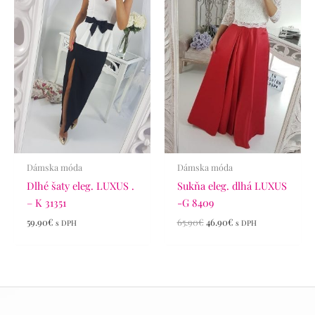
bola:
je:
65.90€.
46.90€.
Dámska móda
Dámska móda
Dlhé šaty eleg. LUXUS .
Sukňa eleg. dlhá LUXUS
– K 31351
-G 8409
59.90
€
65.90
€
46.90
€
s DPH
s DPH