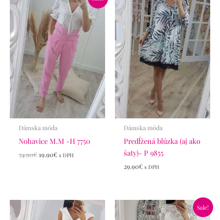
cena
cena
bola:
je:
34.90€.
19.90€.
Dámska móda
Dámska móda
Nohavice M.M -H 7750
Predĺžená blúzka (aj ako
šaty)- P 9855
34.90
€
19.90
€
s DPH
29.90
€
s DPH
Pôvodná
Aktuálna
Sale!
cena
cena