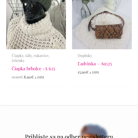
Čiapky, šály, rukavice,
Doplnky
čelenky
Ľadvinka – A9325
Čiapka brbolce -A 625
15.90
€
s DPH
11.90
€
8.90
€
s DPH
Prihláste sa na odber newsletteru