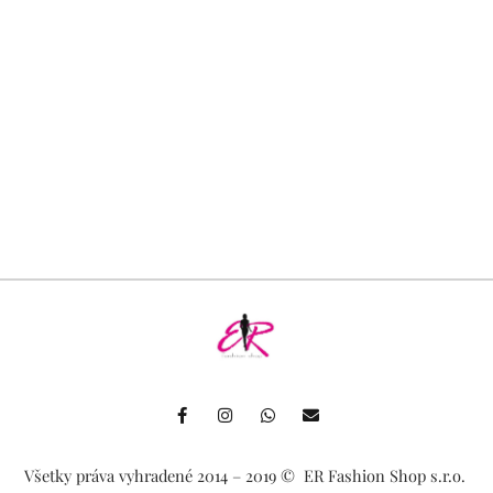
F
I
W
E
a
n
h
n
c
s
a
v
e
t
t
e
b
a
s
l
Všetky práva vyhradené 2014 – 2019 ©️ ER Fashion Shop s.r.o.
o
g
a
o