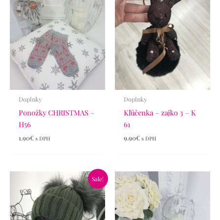
Doplnky
Doplnky
Ponožky CHRISTMAS –
Kľúčenka – zajko 3 – K
H56
61
1.90
€
9.90
€
s DPH
s DPH
Pôvodná
Aktuálna
Sale!
cena
cena
bola:
je:
11.90€.
8.90€.