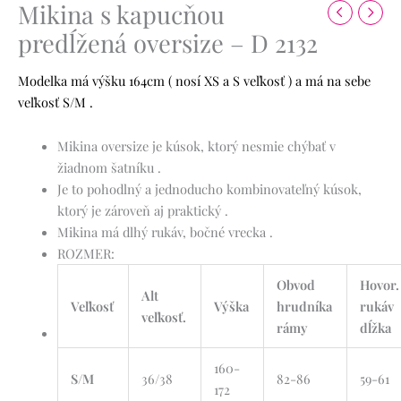
Mikina s kapucňou
predĺžená oversize – D 2132
Modelka má výšku 164cm ( nosí XS a S veľkosť ) a má na sebe
veľkosť S/M .
Mikina oversize je kúsok, ktorý nesmie chýbať v
žiadnom šatníku .
Je to pohodlný a jednoducho kombinovateľný kúsok,
ktorý je zároveň aj praktický .
Mikina má dlhý rukáv, bočné vrecka .
ROZMER:
Obvod
Hovor.
Alt
Veľkosť
Výška
hrudníka
rukáv
veľkosť.
rámy
dĺžka
160-
S/M
36/38
82-86
59-61
172