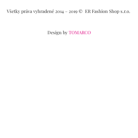
e
t
t
e
b
a
s
l
Všetky práva vyhradené 2014 – 2019 ©️ ER Fashion Shop s.r.o.
o
g
a
o
o
r
p
p
k
a
p
e
m
Design by
TOMARCO