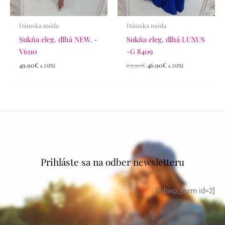
Dámska móda
Dámska móda
Sukňa eleg. dlhá NEW. -
Sukňa eleg. dlhá LUXUS
V6110
-G 8409
49.90
€
65.90
€
46.90
€
s DPH
s DPH
Prihláste sa na odber newsletteru
[sibwp_form id=2]