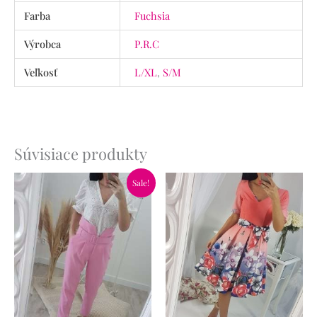
Farba
Fuchsia
Výrobca
P.R.C
Veľkosť
L/XL
,
S/M
Súvisiace produkty
Pôvodná
Aktuálna
Sale!
cena
cena
bola:
je:
34.90€.
19.90€.