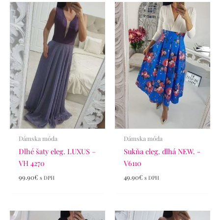
Dámska móda
Dámska móda
Dlhé šaty eleg. LUXUS –
Sukňa eleg. dlhá NEW. -
VH 4270
V6110
99.90
€
49.90
€
s DPH
s DPH