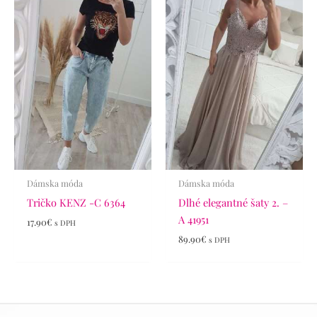
Dámska móda
Dámska móda
Tričko KENZ -C 6364
Dlhé elegantné šaty 2. –
A 41951
17.90
€
s DPH
89.90
€
s DPH