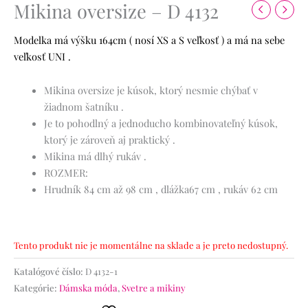
Mikina oversize – D 4132
Modelka má výšku 164cm ( nosí XS a S veľkosť ) a má na sebe
veľkosť UNI .
Mikina oversize je kúsok, ktorý nesmie chýbať v
žiadnom šatníku .
Je to pohodlný a jednoducho kombinovateľný kúsok,
ktorý je zároveň aj praktický .
Mikina má dlhý rukáv .
ROZMER:
Hrudník 84 cm až 98 cm , dlážka67 cm , rukáv 62 cm
Tento produkt nie je momentálne na sklade a je preto nedostupný.
Katalógové číslo:
D 4132-1
Kategórie:
Dámska móda
,
Svetre a mikiny