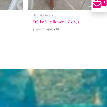
Dámska móda
Krátke šaty flower – Z 0895
41.90
€
24.90
€
s DPH