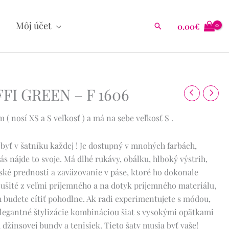
Môj účet
0.00
€
Hľadať
FFI GREEN – F 1606
( nosí XS a S veľkosť ) a má na sebe veľkosť S .
 byť v šatníku každej !
Je dostupný v mnohých farbách,
ás nájde to svoje.
Má dlhé rukávy, obálku, hlboký výstrih,
ské prednosti a zaväzovanie v páse, ktoré ho dokonale
i ušité z veľmi príjemného a na dotyk príjemného materiálu,
 budete cítiť pohodlne.
Ak radi experimentujete s módou,
legantné štylizácie kombináciou šiat s vysokými opätkami
džínsovej bundy a tenisiek.
Tieto šaty musia byť vaše!