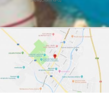
[sibwp_form id=2]