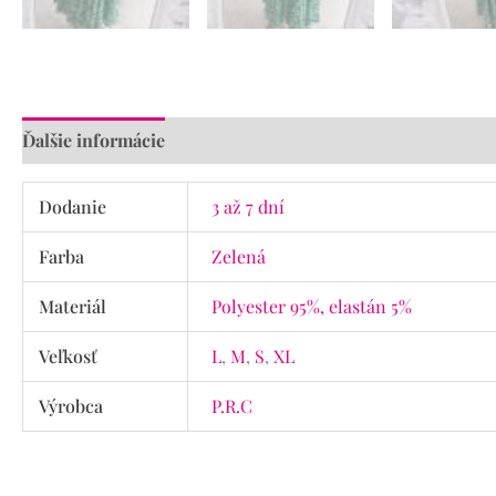
Ďalšie informácie
Recenzie (0)
Dodanie
3 až 7 dní
Farba
Zelená
Materiál
Polyester 95%, elastán 5%
Veľkosť
L
,
M
,
S
,
XL
Výrobca
P.R.C