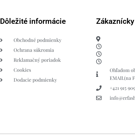
Dôležité informácie
Zákaznícky
Obchodné podmienky
Ochrana súkromia
Reklamačný poriadok
Cookies
Ohľadom ob
EMAIL(na FB
Dodacie podmienky
+421 915 909
info@erfas