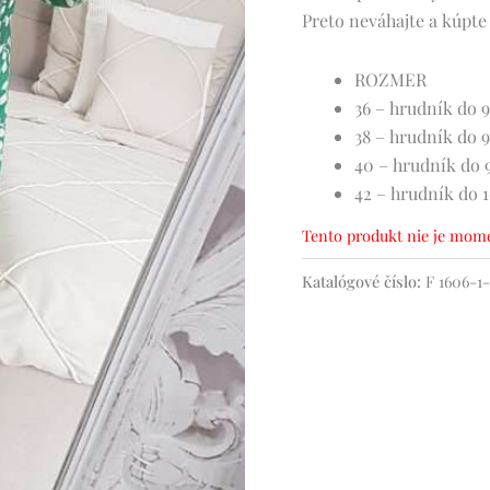
Preto neváhajte a kúpte 
ROZMER
36 – hrudník do 9
38 – hrudník do 9
40 – hrudník do 9
42 – hrudník do 1
Tento produkt nie je mome
Katalógové číslo:
F 1606-1-