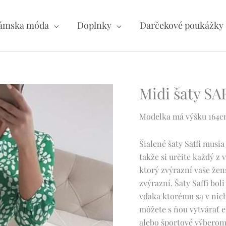
ámska móda
Doplnky
Darčekové poukážky
Midi šaty SA
Modelka má výšku 164cm 
Šialené šaty Saffi musia
takže si určite každý z v
ktorý zvýrazní vaše žen
zvýrazní.
Šaty Saffi bol
vďaka ktorému sa v nich
môžete s ňou vytvárať e
alebo športové výberom 