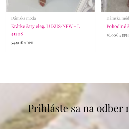
Dámska móda
Dámska mó
Krátke šaty eleg. LUXUS/NEW – L
Pohodlné 
41208
36.90
€
s DPH
54.90
€
s DPH
Prihláste sa na odber 