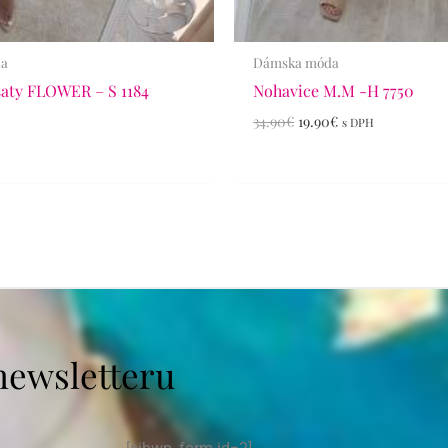
da
Dámska móda
šaty FLOWER – S 1184
Nohavice M.M -H 7750
34.90
€
19.90
€
s DPH
newsletteru