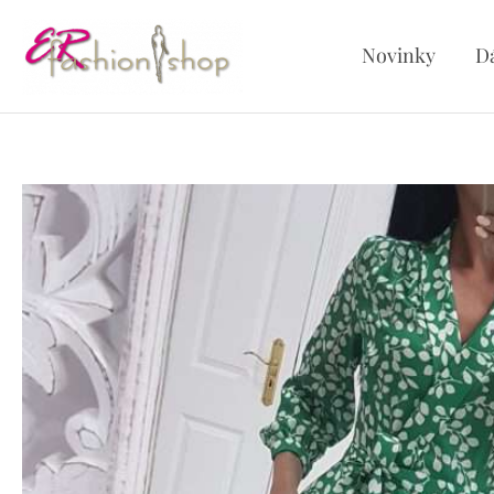
Preskočiť
na
Novinky
D
obsah