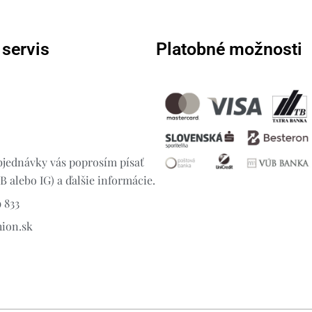
 servis
Platobné možnosti
jednávky vás poprosím písať
 alebo IG) a ďalšie informácie.
 833
hion.sk