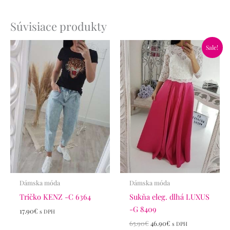
Súvisiace produkty
Pôvodná
Aktuálna
Sale!
cena
cena
bola:
je:
65.90€.
46.90€.
Dámska móda
Dámska móda
Tričko KENZ -C 6364
Sukňa eleg. dlhá LUXUS
-G 8409
17.90
€
s DPH
65.90
€
46.90
€
s DPH