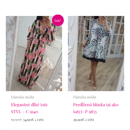
Pôvodná
Aktuálna
Sale!
cena
cena
bola:
je:
59.90€.
34.90€.
Dámska móda
Dámska móda
Elegantné dlhé šaty
Predĺžená blúzka (aj ako
STYL – C 9140
šaty)- P 9855
59.90
€
34.90
€
29.90
€
s DPH
s DPH