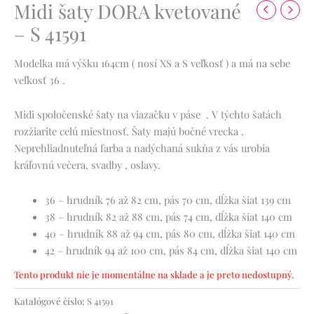
Midi šaty DORA kvetované
– S 41591
Modelka má výšku 164cm ( nosí XS a S veľkosť ) a má na sebe
veľkosť 36 .
Midi spoločenské šaty na viazačku v páse . V týchto šatách
rozžiarite celú miestnosť. Šaty majú bočné vrecka .
Neprehliadnuteľná farba a nadýchaná sukňa z vás urobia
kráľovnú večera, svadby , oslavy.
36 – hrudník 76 až 82 cm, pás 70 cm, dĺžka šiat 139 cm
38 – hrudník 82 až 88 cm, pás 74 cm, dĺžka šiat 140 cm
40 – hrudník 88 až 94 cm, pás 80 cm, dĺžka šiat 140 cm
42 – hrudník 94 až 100 cm, pás 84 cm, dĺžka šiat 140 cm
Tento produkt nie je momentálne na sklade a je preto nedostupný.
Katalógové číslo:
S 41591