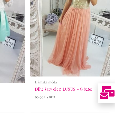
Dámska móda
Dlhé šaty eleg. LUXUS – G 8260
99.90
€
s DPH