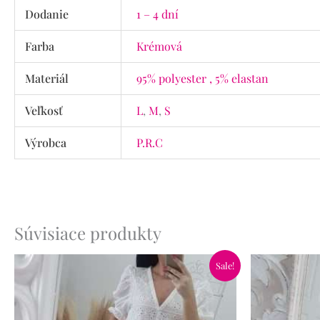
Dodanie
1 – 4 dní
Farba
Krémová
Materiál
95% polyester , 5% elastan
Veľkosť
L
,
M
,
S
Výrobca
P.R.C
Súvisiace produkty
Pôvodná
Aktuálna
Pôvo
Sale!
cena
cena
cena
bola:
je:
bola:
34.90€.
19.90€.
59.90