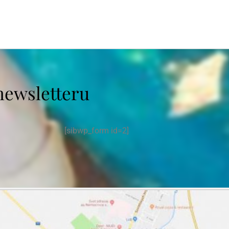
newsletteru
[sibwp_form id=2]