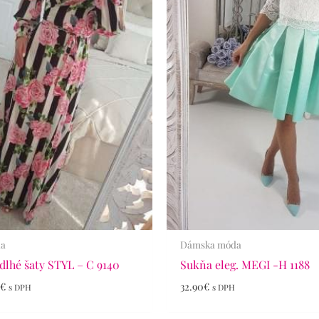
da
Dámska móda
dlhé šaty STYL – C 9140
Sukňa eleg. MEGI -H 1188
0
€
32.90
€
s DPH
s DPH