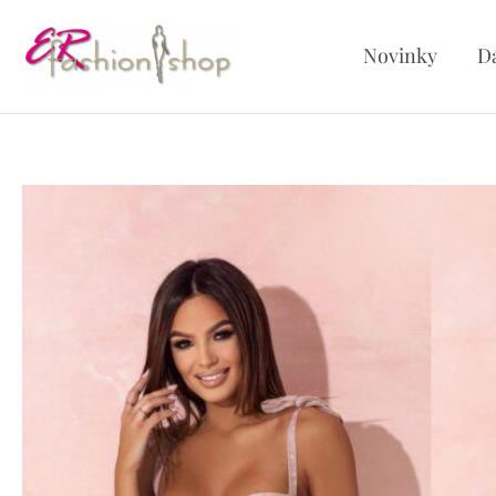
Preskočiť
na
Novinky
D
obsah