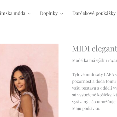
ámska móda
Doplnky
Darčekové poukážky
MIDI elegant
Modelka má výšku 164cm 
Tylové midi šaty LARA 
pozornosť a dodá tomu 
vašu postavu a oddelí 
sú vystužené košíčky, k
vyšívaný , čo umožňuje 
Máju podšívku.