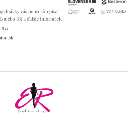
jednávky vás poprosím písať
 alebo IG) a ďalšie informácie.
 833
hion.sk