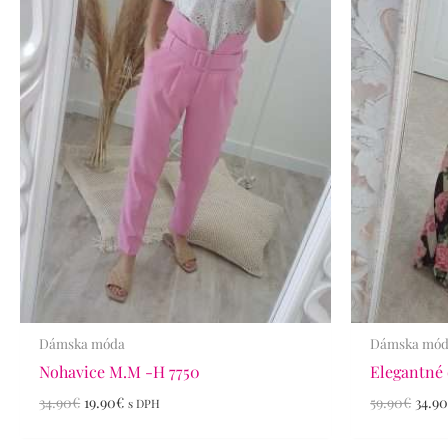
Dámska móda
Dámska mó
Nohavice M.M -H 7750
Elegantné 
34.90
€
19.90
€
59.90
€
34.9
s DPH