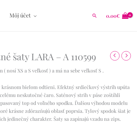
Môj účet
0.00
€
Hľadať
né šaty LARA – A 110599
( nosí XS a S veľkosť ) a má na sebe veľkosť S .
v krásnom bielom odtieni.
Efektný srdiečkový výstrih upúta
celému neskutočné čaro.
Saténový strih v páse zoštíhli
vypasovaný top od voľného spodku.
Ďalšou výhodou modelu
toré krásne zdôrazňujú oblasť poprsia
.
Tylový spodok šiat je
ich jedinečný charakter.
Šaty sa zapínajú vzadu na zips.