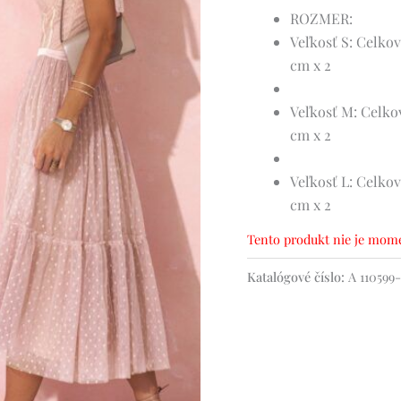
ROZMER:
Veľkosť S:
Celkov
cm x 2
Veľkosť M:
Celkov
cm x 2
Veľkosť L:
Celkov
cm x 2
Tento produkt nie je mome
Katalógové číslo:
A 110599-