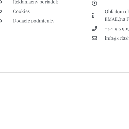
Reklamačný poriadok
Cookies
Ohľadom ob
EMAIL(na FB
Dodacie podmienky
+421 915 909
info@erfas