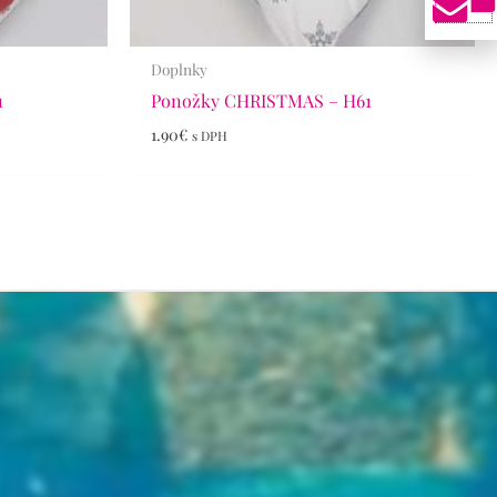
Doplnky
1
Ponožky CHRISTMAS – H61
1.90
€
s DPH