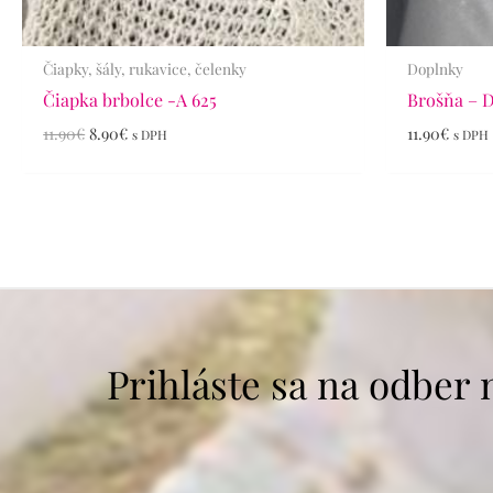
Čiapky, šály, rukavice, čelenky
Doplnky
Čiapka brbolce -A 625
Brošňa – D
11.90
€
8.90
€
11.90
€
s DPH
s DPH
Prihláste sa na odber 