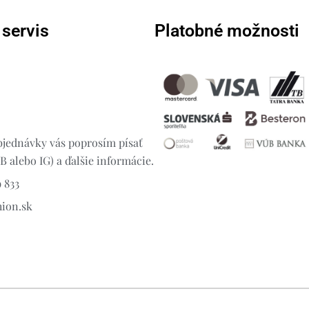
 servis
Platobné možnosti
jednávky vás poprosím písať
 alebo IG) a ďalšie informácie.
 833
hion.sk