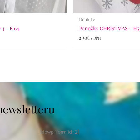
Doplnky
 4 – K 64
Ponožky CHRISTMAS – H5
2.50
€
s DPH
newsletteru
[sibwp_form id=2]