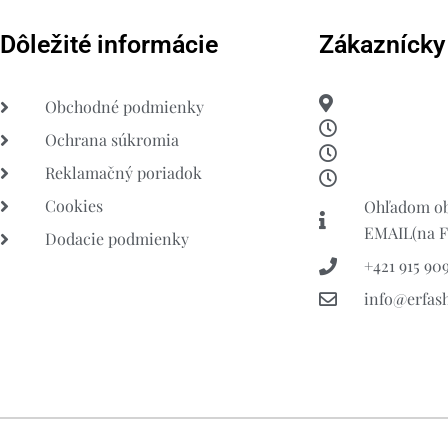
Dôležité informácie
Zákaznícky
Obchodné podmienky
Ochrana súkromia
Reklamačný poriadok
Cookies
Ohľadom ob
EMAIL(na FB
Dodacie podmienky
+421 915 909
info@erfas