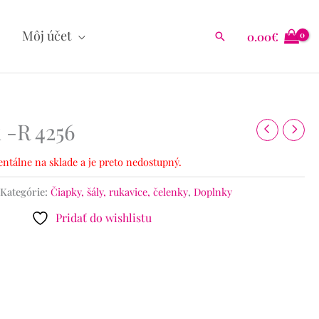
Môj účet
0.00
€
Hľadať
 -R 4256
ntálne na sklade a je preto nedostupný.
Kategórie:
Čiapky, šály, rukavice, čelenky
,
Doplnky
Pridať do wishlistu