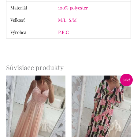
Materiál
100% polyester
Veľkosť
M/L
,
S/M
Výrobca
P.R.C
Súvisiace produkty
Pôvodná
Aktuálna
Sale!
cena
cena
bola:
je:
59.90€.
34.90€.