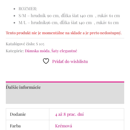
ROZMER:
S/M – hrudník 90 cm, dĺžka šiat 140 cm , rukáv 61 cm
M/L – hrudník96 cm, dĺžka šiat 140 cm , rukáv 61 cm
Tento produkt nie je momentálne na sklade a je preto nedostupný.
Katalógové číslo:
S 105
Kategórie:
Dámska móda
,
Šaty elegantné
Pridať do wishlistu
Ďalšie informácie
Recenzie (0)
Dodanie
4 až 8 prac. dní
Farba
Krémová