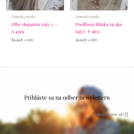
Dámska móda
Dámska móda
Dlhé elegantné šaty 2. –
Predĺžená blúzka (aj ako
A 41951
šaty)- P 9855
89.90
€
29.90
€
s DPH
s DPH
Prihláste sa na odber newsletteru
[sibwp_form id=2]