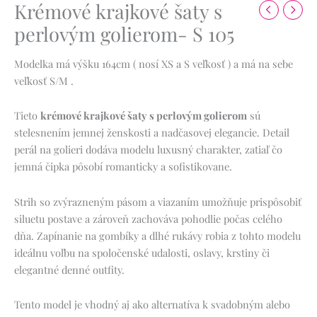
Krémové krajkové šaty s
perlovým golierom- S 105
Modelka má výšku 164cm ( nosí XS a S veľkosť ) a má na sebe
veľkosť S/M .
Tieto
krémové krajkové šaty s perlovým golierom
sú
stelesnením jemnej ženskosti a nadčasovej elegancie. Detail
perál na golieri dodáva modelu luxusný charakter, zatiaľ čo
jemná čipka pôsobí romanticky a sofistikovane.
Strih so zvýrazneným pásom a viazaním umožňuje prispôsobiť
siluetu postave a zároveň zachováva pohodlie počas celého
dňa. Zapínanie na gombíky a dlhé rukávy robia z tohto modelu
ideálnu voľbu na spoločenské udalosti, oslavy, krstiny či
elegantné denné outfity.
Tento model je vhodný aj ako alternatíva k svadobným alebo