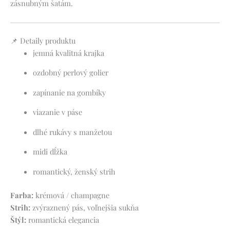
zásnubným šatám.
📌 Detaily produktu
jemná kvalitná krajka
ozdobný perlový golier
zapínanie na gombíky
viazanie v páse
dlhé rukávy s manžetou
midi dĺžka
romantický, ženský strih
Farba:
krémová / champagne
Strih:
zvýraznený pás, voľnejšia sukňa
Štýl:
romantická elegancia