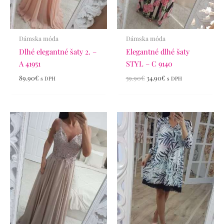
Dámska móda
Dámska móda
Dlhé elegantné šaty 2. –
Elegantné dlhé šaty
A 41951
STYL – C 9140
89.90
€
59.90
€
34.90
€
s DPH
s DPH