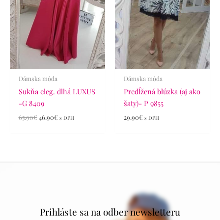
Dámska móda
Dámska móda
Sukňa eleg. dlhá LUXUS
Predĺžená blúzka (aj ako
-G 8409
šaty)- P 9855
65.90
€
46.90
€
29.90
€
s DPH
s DPH
Prihláste sa na odber newsletteru