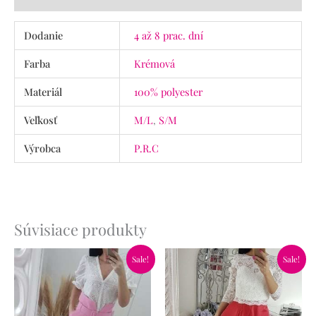
Dodanie
4 až 8 prac. dní
Farba
Krémová
Materiál
100% polyester
Veľkosť
M/L
,
S/M
Výrobca
P.R.C
Súvisiace produkty
Pôvodná
Aktuálna
Pôvodná
Aktuálna
Sale!
Sale!
cena
cena
cena
cena
bola:
je:
bola:
je:
34.90€.
19.90€.
65.90€.
46.90€.