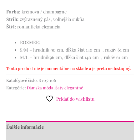
Farba:
krémová / champagne
Strih:
zvýraznený pás, voľnejšia sukňa
Štýl:
romantická elegancia
ROZMER:
S/M – hrudník 90 cm, dĺžka šiat 140 cm , rukáv 61 cm
M/L – hrudník96 cm, dĺžka šiat 140 cm , rukáv 61 cm
Tento produkt nie je momentálne na sklade a je preto nedostupný.
Katalógové číslo:
S 105-106
Kategórie:
Dámska móda
,
Šaty elegantné
Pridať do wishlistu
Ďalšie informácie
Recenzie (0)