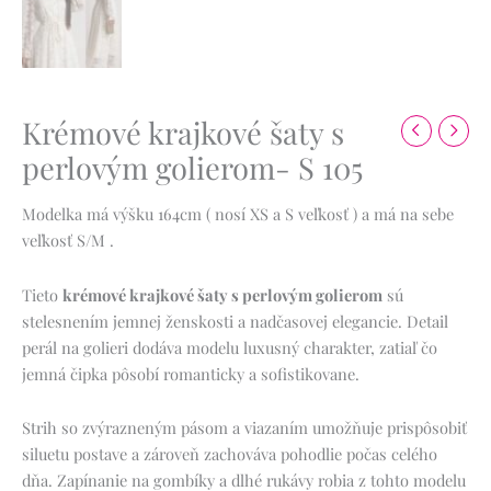
Krémové krajkové šaty s
perlovým golierom- S 105
Modelka má výšku 164cm ( nosí XS a S veľkosť ) a má na sebe
veľkosť S/M .
Tieto
krémové krajkové šaty s perlovým golierom
sú
stelesnením jemnej ženskosti a nadčasovej elegancie. Detail
perál na golieri dodáva modelu luxusný charakter, zatiaľ čo
jemná čipka pôsobí romanticky a sofistikovane.
Strih so zvýrazneným pásom a viazaním umožňuje prispôsobiť
siluetu postave a zároveň zachováva pohodlie počas celého
dňa. Zapínanie na gombíky a dlhé rukávy robia z tohto modelu