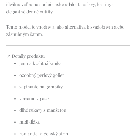
ideálnu voľbu na spoločenské udalosti, oslavy, krstiny či
elegantné denné outfity.
Tento model je vhodný aj ako alternatíva k svadobným alebo
zásnubným šatám.
📌 Detaily produktu
jemná kvalitná krajka
ozdobný perlový golier
zapínanie na gombíky
viazanie v páse
dlhé rukávy s manžetou
midi dĺžka
romantický, ženský strih