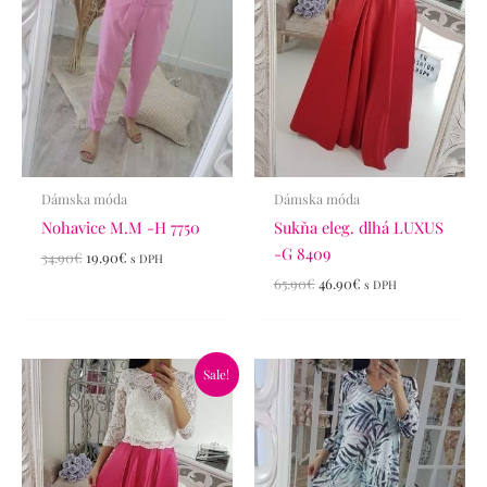
Dámska móda
Dámska móda
Nohavice M.M -H 7750
Sukňa eleg. dlhá LUXUS
-G 8409
34.90
€
19.90
€
s DPH
65.90
€
46.90
€
s DPH
Pôvodná
Aktuálna
Sale!
cena
cena
bola:
je:
65.90€.
46.90€.