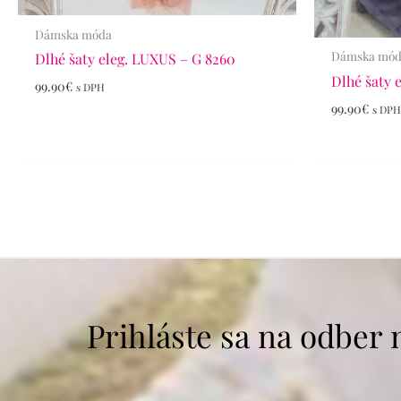
Dámska móda
Dámska mó
Dlhé šaty eleg. LUXUS – G 8260
Dlhé šaty 
99.90
€
s DPH
99.90
€
s DP
Prihláste sa na odber 