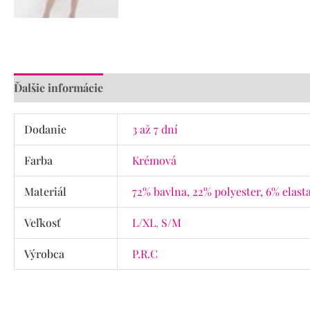
Ďalšie informácie
Recenzie (0)
Dodanie
3 až 7 dní
Farba
Krémová
Materiál
72% bavlna, 22% polyester, 6% elast
Veľkosť
L/XL
,
S/M
Výrobca
P.R.C