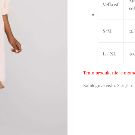
Al
Veľkosť
ve
S/M
36
L / XL
40
Tento produkt nie je mome
Katalógové číslo:
S 2156-1-