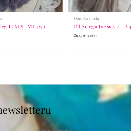
da
Dámska móda
eleg. LUXUS – VH 4270
Dlhé elegantné šaty 2. – A 
89.90
€
H
s DPH
newsletteru