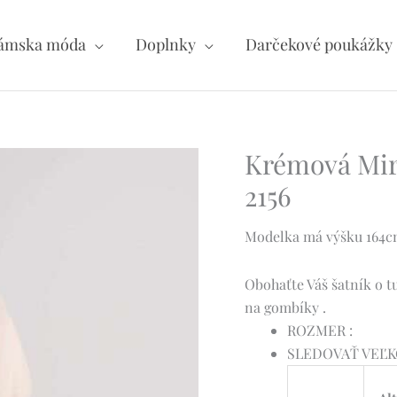
ámska móda
Doplnky
Darčekové poukážky
Krémová Miri
2156
Modelka má výšku 164cm 
Obohaťte Váš šatník o t
na gombíky .
ROZMER :
SLEDOVAŤ VEĽ