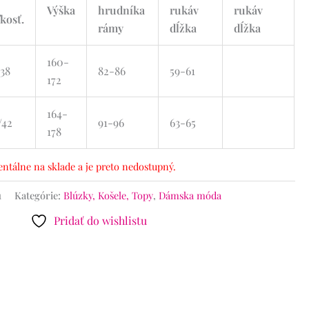
t
Výška
hrudníka
rukáv
rukáv
ľkosť.
rámy
dĺžka
dĺžka
160-
/38
82-86
59-61
172
164-
/42
91-96
63-65
178
ntálne na sklade a je preto nedostupný.
1
Kategórie:
Blúzky, Košele, Topy
,
Dámska móda
Pridať do wishlistu