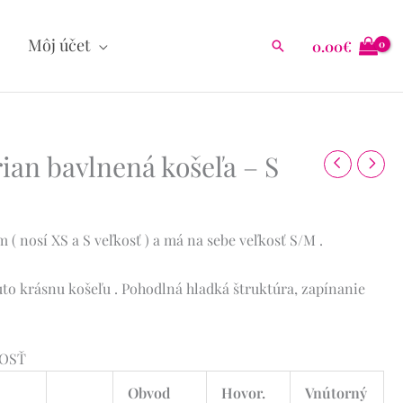
Môj účet
0.00
€
Hľadať
an bavlnená košeľa – S
( nosí XS a S veľkosť ) a má na sebe veľkosť S/M .
uto krásnu košeľu . Pohodlná hladká štruktúra, zapínanie
KOSŤ
Obvod
Hovor.
Vnútorný