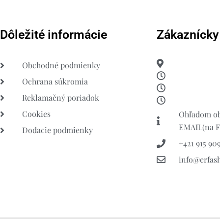
Dôležité informácie
Zákaznícky
Obchodné podmienky
Ochrana súkromia
Reklamačný poriadok
Cookies
Ohľadom ob
EMAIL(na FB
Dodacie podmienky
+421 915 909
info@erfas