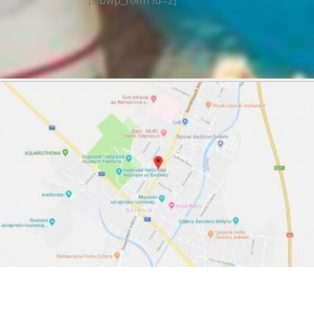
[sibwp_form id=2]