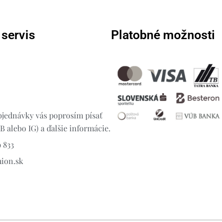
 servis
Platobné možnosti
jednávky vás poprosím písať
 alebo IG) a ďalšie informácie.
 833
hion.sk