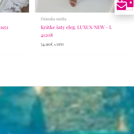
Dámska móda
41951
Krátke šaty eleg. LUXUS/NEW – L
41208
54.90
€
s DPH