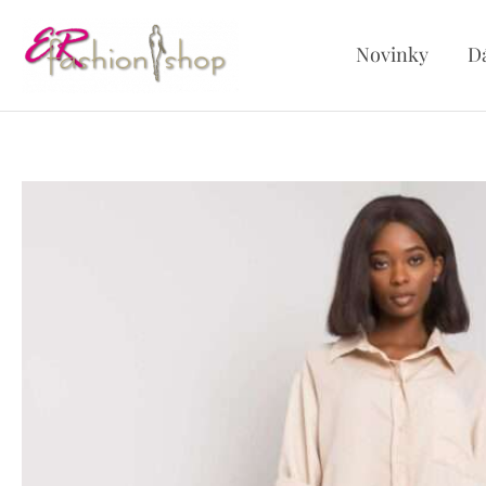
Preskočiť
na
Novinky
D
obsah