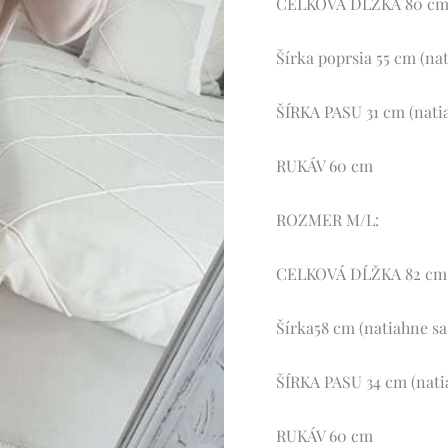
CELKOVÁ DĹŽKA 80 c
Šírka poprsia 55 cm (na
ŠÍRKA PASU 31 cm (nati
RUKÁV 60 cm
ROZMER M/L:
CELKOVÁ DĹŽKA 82 cm
Šírka58 cm (natiahne sa
ŠÍRKA PASU 34 cm (nati
RUKÁV 60 cm