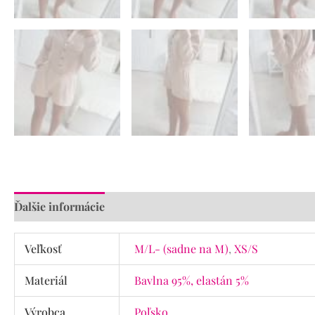
Ďalšie informácie
Veľkosť
M/L- (sadne na M)
,
XS/S
Materiál
Bavlna 95%, elastán 5%
Výrobca
Poľsko