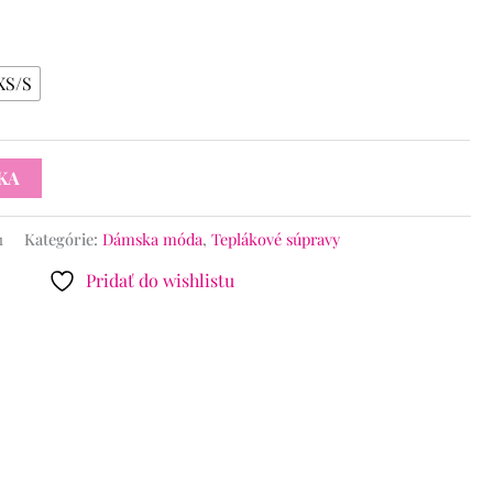
XS/S
KA
1
Kategórie:
Dámska móda
,
Teplákové súpravy
Pridať do wishlistu