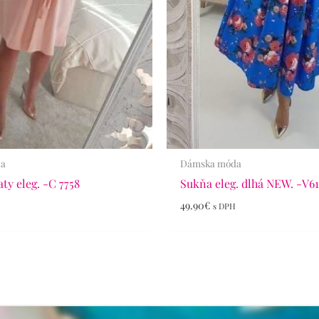
da
Dámska móda
ty eleg. -C 7758
Sukňa eleg. dlhá NEW. -V6
49.90
€
s DPH