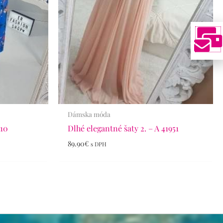
Dámska móda
110
Dlhé elegantné šaty 2. – A 41951
89.90
€
s DPH