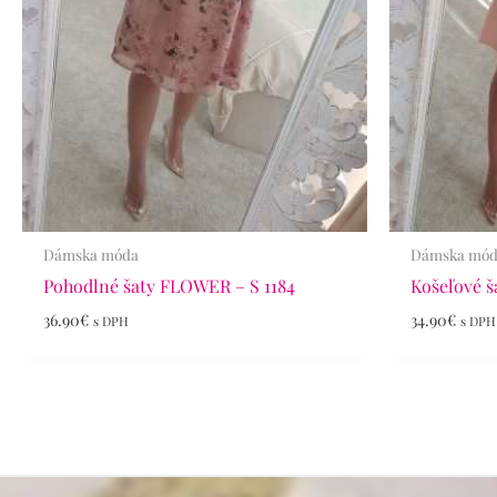
Dámska móda
Dámska mó
Pohodlné šaty FLOWER – S 1184
Košeľové ša
36.90
€
34.90
€
s DPH
s DPH