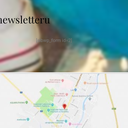
newsletteru
[sibwp_form id=2]