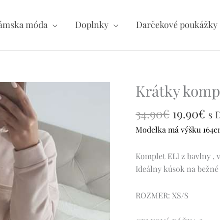
ámska móda
Doplnky
Darčekové poukážky
Pôvodná
Ak
Krátky kompl
množstvo
cena
ce
Krátky
34.90
€
bola:
19.90
€
je:
komplet
s 
34.90€.
19
ELI
Modelka má výšku 164cm 
-
B
Komplet ELI z bavlny , 
1722
Ideálny kúsok na bežné
ROZMER: XS/S