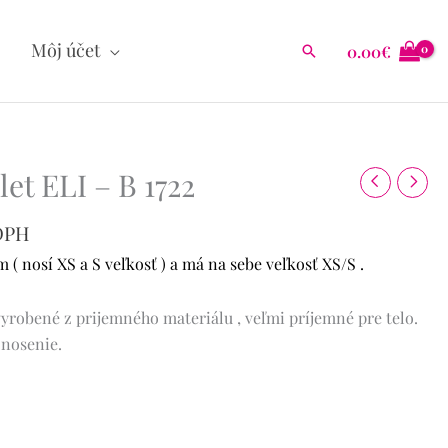
Môj účet
0.00
€
Hľadať
tuálna
et ELI – B 1722
na
DPH
.90€.
( nosí XS a S veľkosť ) a má na sebe veľkosť XS/S .
vyrobené z prijemného materiálu , veľmi príjemné pre telo.
 nosenie.