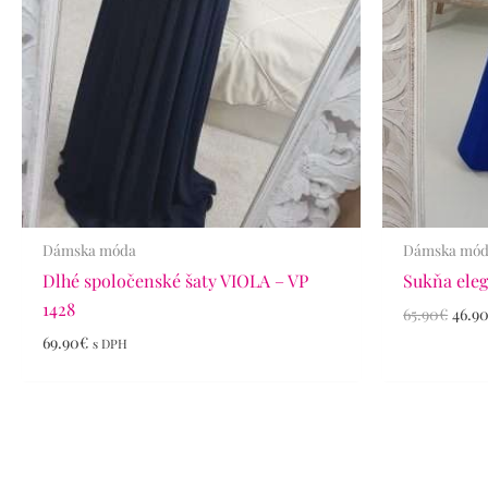
Dámska móda
Dámska mó
Dlhé spoločenské šaty VIOLA – VP
Sukňa eleg
1428
65.90
€
46.9
69.90
€
s DPH