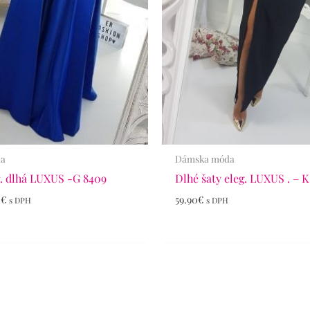
da
Dámska móda
. dlhá LUXUS -G 8409
Dlhé šaty eleg. LUXUS . – K
0
€
59.90
€
s DPH
s DPH