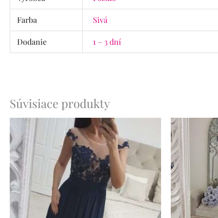
Farba
Sivá
Dodanie
1 – 3 dní
Súvisiace produkty
Pôvo
cena
bola:
65.90