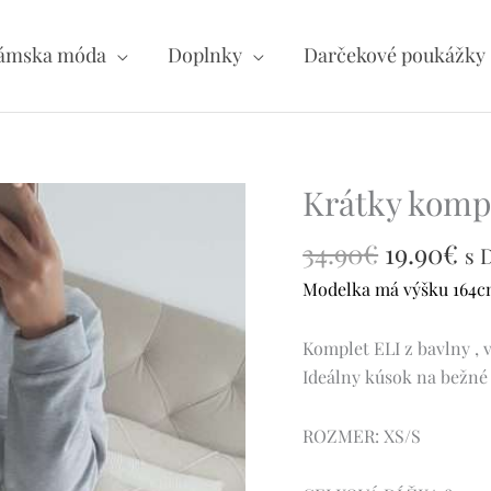
ámska móda
Doplnky
Darčekové poukážky
Pôvodná
Ak
Krátky kompl
množstvo
cena
ce
Krátky
34.90
€
bola:
19.90
€
je:
komplet
s 
34.90€.
19
ELI
Modelka má výšku 164cm 
-
B
Komplet ELI z bavlny , 
1722
Ideálny kúsok na bežné
ROZMER: XS/S