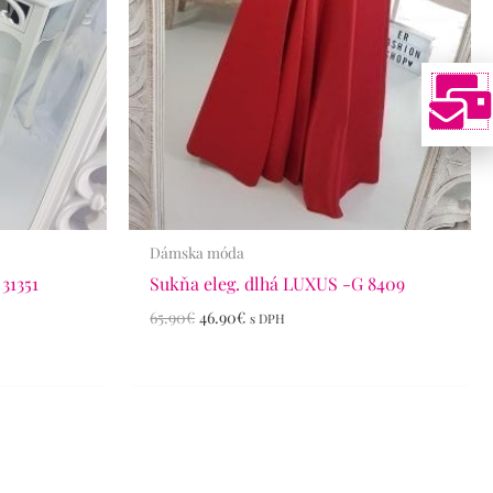
Dámska móda
 31351
Sukňa eleg. dlhá LUXUS -G 8409
65.90
€
46.90
€
s DPH