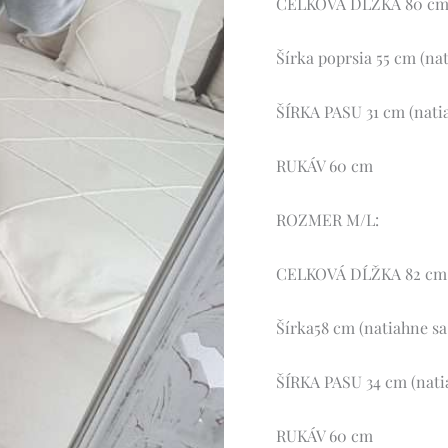
CELKOVÁ DĹŽKA 80 c
Šírka poprsia 55 cm (na
ŠÍRKA PASU 31 cm (nati
RUKÁV 60 cm
ROZMER M/L:
CELKOVÁ DĹŽKA 82 cm
Šírka58 cm (natiahne sa
ŠÍRKA PASU 34 cm (nati
RUKÁV 60 cm