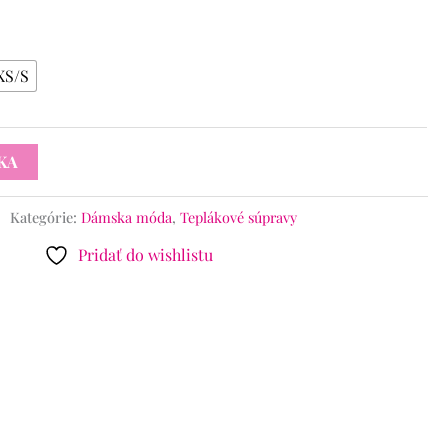
XS/S
KA
Kategórie:
Dámska móda
,
Teplákové súpravy
Pridať do wishlistu