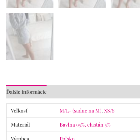
Ďalšie informácie
Veľkosť
M/L- (sadne na M)
,
XS/S
Materiál
Bavlna 95%, elastán 5%
Výrobca
Poľsko