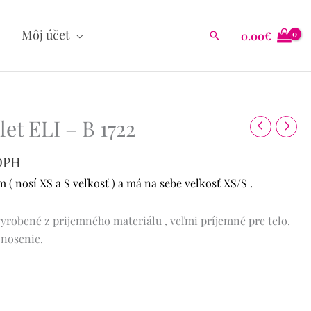
Môj účet
0.00
€
Hľadať
tuálna
et ELI – B 1722
na
DPH
.90€.
( nosí XS a S veľkosť ) a má na sebe veľkosť XS/S .
vyrobené z prijemného materiálu , veľmi príjemné pre telo.
 nosenie.