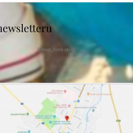
newsletteru
[sibwp_form id=2]