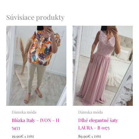
Súvisiace produkty
Dámska móda
Dámska móda
Blúzka Italy – IVON – H
Dlhé elegantné šaty
5433
LAURA – B 0175
19.90
€
89.90
€
s DPH
s DPH