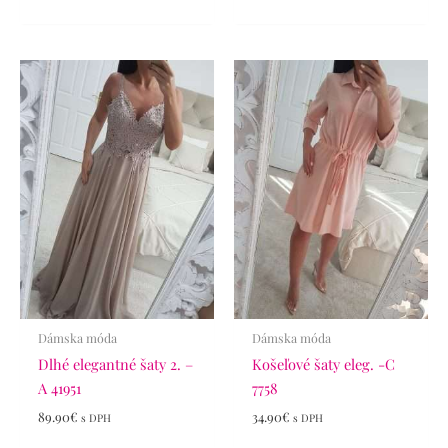
Dámska móda
Dámska móda
Dlhé elegantné šaty 2. –
Košeľové šaty eleg. -C
A 41951
7758
89.90
€
34.90
€
s DPH
s DPH