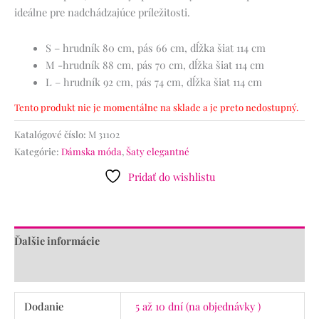
i
deálne pre nadchádzajúce príležitosti.
S – hrudník 80 cm, pás 66 cm, dĺžka šiat 114 cm
M -hrudník 88 cm, pás 70 cm, dĺžka šiat 114 cm
L – hrudník 92 cm, pás 74 cm, dĺžka šiat 114 cm
Tento produkt nie je momentálne na sklade a je preto nedostupný.
Katalógové číslo:
M 31102
Kategórie:
Dámska móda
,
Šaty elegantné
Pridať do wishlistu
Ďalšie informácie
Recenzie (0)
Dodanie
5 až 10 dní (na objednávky )