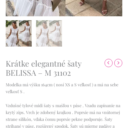
Krátke elegantné šaty
BELISSA – M 31102
Modelka má výšku 164cm ( nosí XS a S veľkosť ) a má na sebe
veľkosť S .
Vzdušné tylové midi šaty s mašľou v páse .
Vzadu zapínanie na
krytý zips.
Vrch je zdobený krajkou .
Poprsie má na vnútornej
strane silikón, vďaka čomu poprsie pekne podporuje.
Šaty
strihané v páse, rozšírený spodok.
Šaty sú mierne padáve a