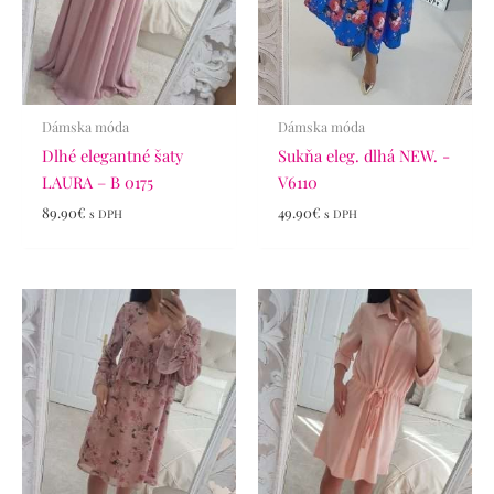
Dámska móda
Dámska móda
Dlhé elegantné šaty
Sukňa eleg. dlhá NEW. -
LAURA – B 0175
V6110
89.90
€
49.90
€
s DPH
s DPH