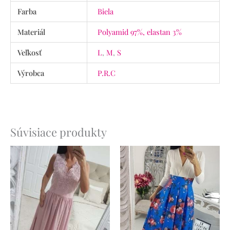
Farba
Biela
Materiál
Polyamid 97%, elastan 3%
Veľkosť
L
,
M
,
S
Výrobca
P.R.C
Súvisiace produkty