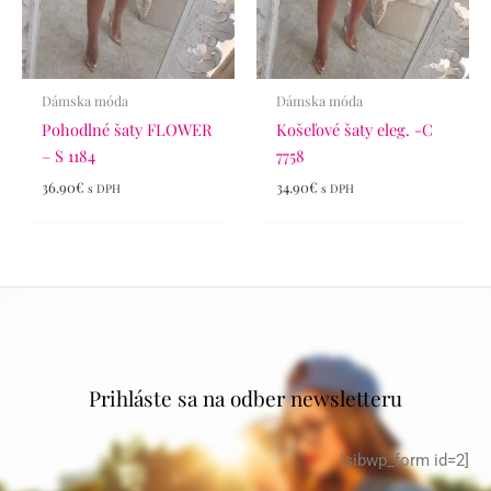
Dámska móda
Dámska móda
Pohodlné šaty FLOWER
Košeľové šaty eleg. -C
– S 1184
7758
36.90
€
34.90
€
s DPH
s DPH
Prihláste sa na odber newsletteru
[sibwp_form id=2]