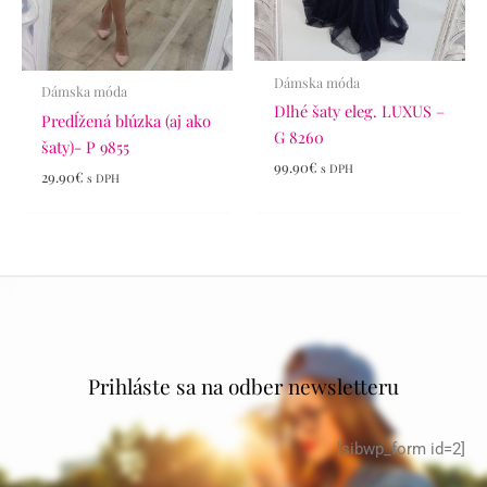
Dámska móda
Dámska móda
Dlhé šaty eleg. LUXUS –
Predĺžená blúzka (aj ako
G 8260
šaty)- P 9855
99.90
€
s DPH
29.90
€
s DPH
Prihláste sa na odber newsletteru
[sibwp_form id=2]