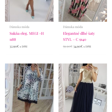
Dámska móda
Dámska móda
Sukňa eleg. MEGI -H
Elegantné dlhé šaty
1188
STYL – C 9140
32.90
€
59.90
€
34.90
€
s DPH
s DPH