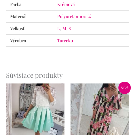
Farba
Krémová
Materiál
Polyuretán 100 %
Veľkosť
L
,
M
,
S
Výrobca
Turecko
Súvisiace produkty
Pôvodná
Aktuálna
Sale!
cena
cena
bola:
je:
59.90€.
34.90€.