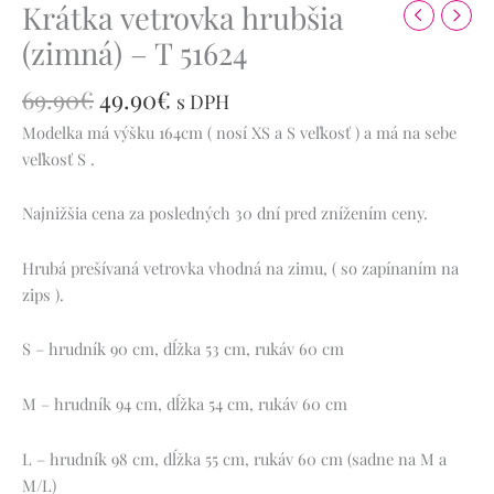
Krátka vetrovka hrubšia
(zimná) – T 51624
69.90
€
49.90
€
s DPH
Modelka má výšku 164cm ( nosí XS a S veľkosť ) a má na sebe
veľkosť S .
Najnižšia cena za posledných 30 dní pred znížením ceny.
Hrubá prešívaná vetrovka vhodná na zimu, ( so zapínaním na
zips ).
S – hrudník 90 cm, dĺžka 53 cm, rukáv 60 cm
M – hrudník 94 cm, dĺžka 54 cm, rukáv 60 cm
L – hrudník 98 cm, dĺžka 55 cm, rukáv 60 cm (sadne na M a
M/L)