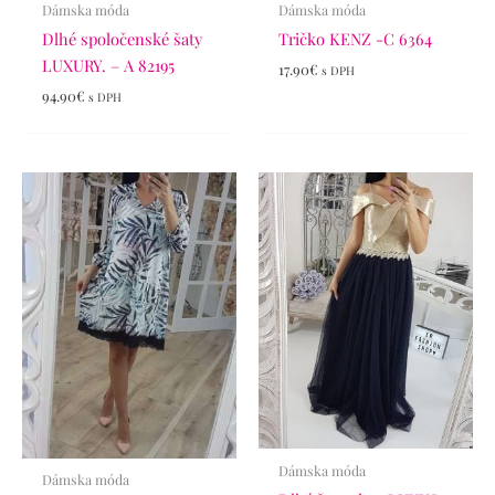
Dámska móda
Dámska móda
Dlhé spoločenské šaty
Tričko KENZ -C 6364
LUXURY. – A 82195
17.90
€
s DPH
94.90
€
s DPH
Dámska móda
Dámska móda