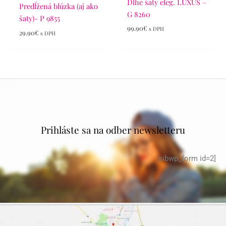
Dlhé šaty eleg. LUXUS –
Predĺžená blúzka (aj ako
G 8260
šaty)- P 9855
99.90
€
s DPH
29.90
€
s DPH
Prihláste sa na odber newsletteru
[sibwp_form id=2]