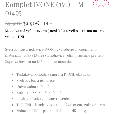
Komplet IVONE (3V1) – M
01495
69.90
€
39.90
€
s DPH
Modelka má výšku 164cm ( nosí XS a S veľkosť ) a má na sebe
veľkosť UNI .
Svetrík , top a nohavice IVONE , vyrobené z prijemného
materiálu , vďaka ktorej sú nohavice veľmi príjemné pre telo.
Súprava ideálna na každodenné nosenie.
Tepláková pohodlná súprava IVONE elastická .
Svetrík , top a nohavice .
Univerzálna veľkosť.
Sadne na XS, S a M veľkosť .
Ideálny kúsok na bežné nosenie.
TOP UNI – hrudník 90 cm , dĺžka 50 cm, rukáv 60 cm
Nohavice UNI – pás 60 až 80 cm, dĺžka 105 cm