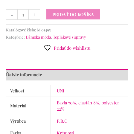
-
+
PRIDAŤ DO KOŠÍKA
Katalógové číslo:
M 01495
Kategórie:
Dámska móda
,
Teplákové súpravy
Pridať do wishlistu
Ďalšie informácie
Veľkosť
UNI
Bavla 70%, elastán 8%, polyester
Materiál
22%
Výrobca
P.R.C
Farba
Krémová