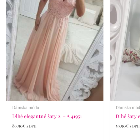
Dámska móda
Dámska mó
Dlhé elegantné šaty 2. – A 41951
Dlhé šaty e
89.90
€
59.90
€
s DPH
s DPH