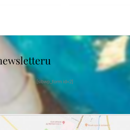
newsletteru
[sibwp_form id=2]