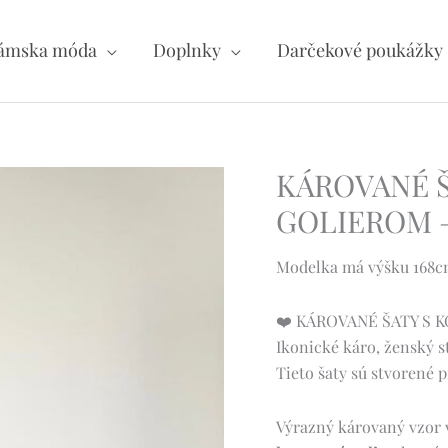
ámska móda
Doplnky
Darčekové poukážky
KÁROVANÉ 
GOLIEROM – 
Modelka má výšku 168cm 
❤️ KÁROVANÉ ŠATY S
Ikonické káro, ženský st
Tieto šaty sú stvorené 
Výrazný károvaný vzor