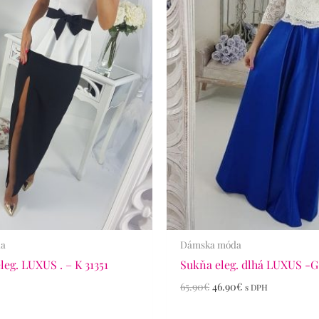
da
Dámska móda
leg. LUXUS . – K 31351
Sukňa eleg. dlhá LUXUS -G
65.90
€
46.90
€
s DPH