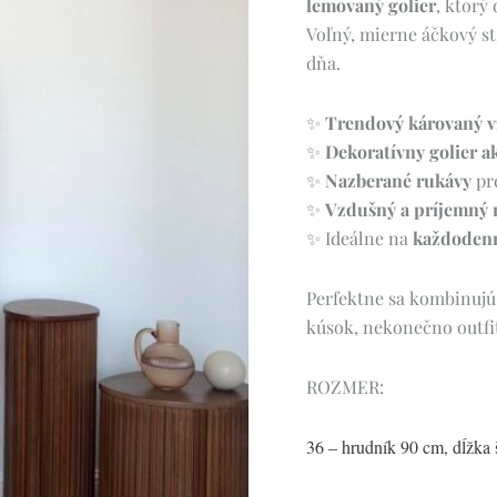
lemovaný golier
, ktorý
Voľný, mierne áčkový s
dňa.
✨
Trendový károvaný v
✨
Dekoratívny golier a
✨
Nazberané rukávy
pr
✨
Vzdušný a príjemný 
✨ Ideálne na
každodenné
Perfektne sa kombinujú
kúsok, nekonečno outfi
ROZMER:
36 – hrudník 90 cm, dĺžka 