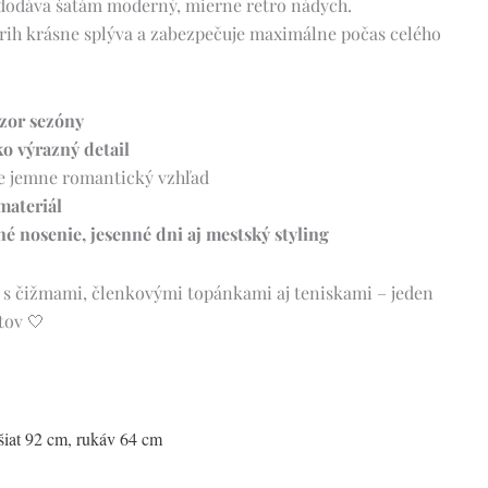
 dodáva šatám moderný, mierne retro nádych.
trih krásne splýva a zabezpečuje maximálne počas celého
zor sezóny
ko výrazný detail
e jemne romantický vzhľad
materiál
 nosenie, jesenné dni aj mestský styling
 s čižmami, členkovými topánkami aj teniskami – jeden
tov 🤍
šiat 92 cm, rukáv 64 cm