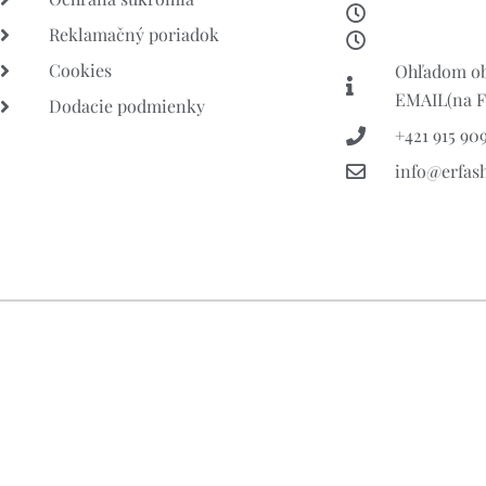
Reklamačný poriadok
Cookies
Ohľadom ob
EMAIL(na FB
Dodacie podmienky
+421 915 909
info@erfas