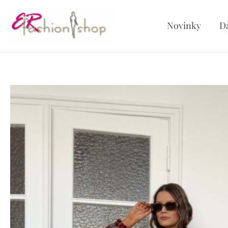
Preskočiť
na
Novinky
D
obsah