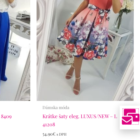
Dámska móda
 8409
Krátke šaty eleg. LUXUS/NEW – L
41208
54.90
€
s DPH