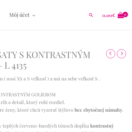
Môj účet
0.00
€
Hľadať
ŠATY S KONTRASTNÝM
L 4135
( nosí XS a S veľkosť ) a má na sebe veľkosť S .
 KONTRASTNÝM GOLIEROM
rih a detail, ktorý robí rozdiel.
pre ženy, ktoré chcú vyzerať štýlovo
bez zbytočnej námahy
.
 v teplých červeno-hnedých tónoch dopĺňa
kontrastný