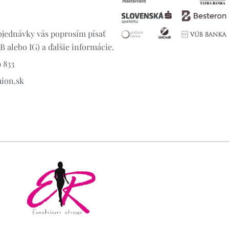
jednávky vás poprosím písať
 alebo IG) a ďalšie informácie.
 833
hion.sk