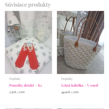
Súvisiace produkty
Doplnky
Doplnky
Ponožky detské – K1
Letná kabelka – V 0908
2.50
€
44.90
€
s DPH
s DPH