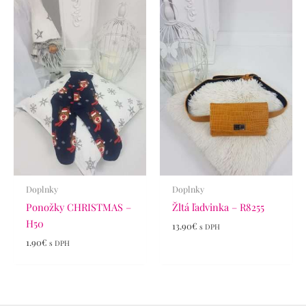
Doplnky
Doplnky
Ponožky CHRISTMAS –
Žltá ľadvinka – R8255
H50
13.90
€
s DPH
1.90
€
s DPH