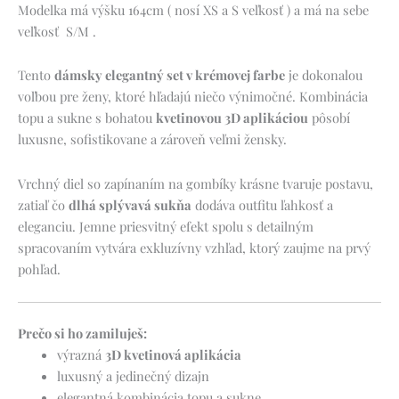
Modelka má výšku 164cm ( nosí XS a S veľkosť ) a má na sebe
veľkosť S/M .
Tento
dámsky elegantný set v krémovej farbe
je dokonalou
voľbou pre ženy, ktoré hľadajú niečo výnimočné. Kombinácia
topu a sukne s bohatou
kvetinovou 3D aplikáciou
pôsobí
luxusne, sofistikovane a zároveň veľmi žensky.
Vrchný diel so zapínaním na gombíky krásne tvaruje postavu,
zatiaľ čo
dlhá splývavá sukňa
dodáva outfitu ľahkosť a
eleganciu. Jemne priesvitný efekt spolu s detailným
spracovaním vytvára exkluzívny vzhľad, ktorý zaujme na prvý
pohľad.
Prečo si ho zamiluješ:
výrazná
3D kvetinová aplikácia
luxusný a jedinečný dizajn
elegantná kombinácia topu a sukne