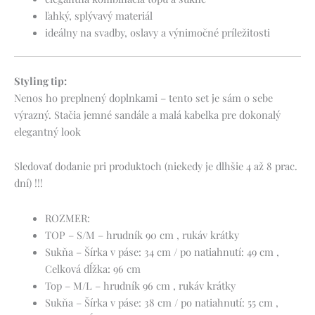
ľahký, splývavý materiál
ideálny na svadby, oslavy a výnimočné príležitosti
Styling tip:
Nenos ho preplnený doplnkami – tento set je sám o sebe
výrazný. Stačia jemné sandále a malá kabelka pre dokonalý
elegantný look
Sledovať dodanie pri produktoch (niekedy je dlhšie 4 až 8 prac.
dní) !!!
ROZMER:
TOP – S/M – hrudník 90 cm , rukáv krátky
Sukňa – Šírka v páse: 34 cm / po natiahnutí: 49 cm ,
Celková dĺžka: 96 cm
Top – M/L – hrudník 96 cm , rukáv krátky
Sukňa – Šírka v páse: 38 cm / po natiahnutí: 55 cm ,