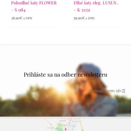
Pohodlné šaty FLOWER
Dlhé šaty eleg. LUXUS .
– S 1184
– K 31351
36.90
€
59.90
€
s DPH
s DPH
Prihláste sa na odber newsletteru
[sibwp_form id=2]