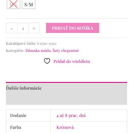
M/L
S/M
-
+
PRIDAŤ DO KOŠÍKA
Katalógové číslo:
S 9791-9792
Kategórie:
Dámska móda
,
Šaty elegantné
Pridať do wishlistu
Ďalšie informácie
Recenzie (0)
Dodanie
4 až 8 prac. dní
Farba
Krémová