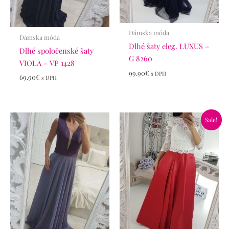
Dámska móda
Dámska móda
Dlhé šaty eleg. LUXUS –
Dlhé spoločenské šaty
G 8260
VIOLA – VP 1428
99.90
€
s DPH
69.90
€
s DPH
Pôvodná
Aktuálna
Sale!
cena
cena
bola:
je:
65.90€.
46.90€.