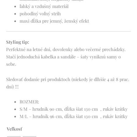
ľahký a vzdušný materiál
pohodlný voľný strih
maxi dĺžka pre jemný, ženský efekt
Styling tip:
Perfektné na letné dni, dovolenky alebo večerné prechádzky.
Stačí jednoduchá kabelka a sandále – šaty vyniknú samy o
sebe.
Sledovať dodanie pri produktoch (niekedy je dlhšie 4 až 8 prac.
dní) !!!
ROZMER:
S/M – hrudník 90 cm, dĺžka šiat 130 cm , rukáv krátky
M/L – hrudník 96 cm, dĺžka šiat 130 cm , rukáv krátky
Veľkosť