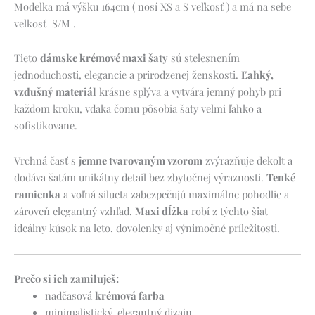
Modelka má výšku 164cm ( nosí XS a S veľkosť ) a má na sebe
veľkosť S/M .
Tieto
dámske krémové maxi šaty
sú stelesnením
jednoduchosti, elegancie a prirodzenej ženskosti.
Ľahký,
vzdušný materiál
krásne splýva a vytvára jemný pohyb pri
každom kroku, vďaka čomu pôsobia šaty veľmi ľahko a
sofistikovane.
Vrchná časť s
jemne tvarovaným vzorom
zvýrazňuje dekolt a
dodáva šatám unikátny detail bez zbytočnej výraznosti.
Tenké
ramienka
a voľná silueta zabezpečujú maximálne pohodlie a
zároveň elegantný vzhľad.
Maxi dĺžka
robí z týchto šiat
ideálny kúsok na leto, dovolenky aj výnimočné príležitosti.
Prečo si ich zamiluješ:
nadčasová
krémová farba
minimalistický, elegantný dizajn