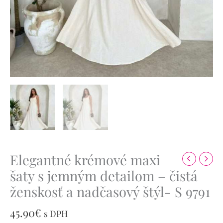
9791
Elegantné krémové maxi
šaty s jemným detailom – čistá
ženskosť a nadčasový štýl- S 9791
45.90
€
s DPH