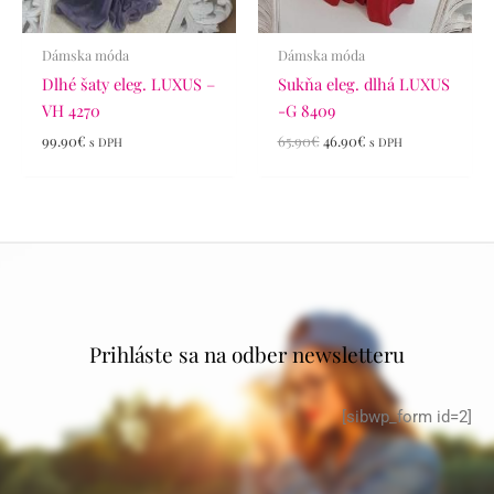
Dámska móda
Dámska móda
Dlhé šaty eleg. LUXUS –
Sukňa eleg. dlhá LUXUS
VH 4270
-G 8409
99.90
€
65.90
€
46.90
€
s DPH
s DPH
Prihláste sa na odber newsletteru
[sibwp_form id=2]