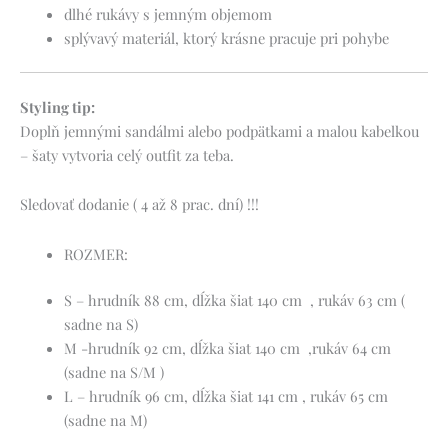
dlhé rukávy s jemným objemom
splývavý materiál, ktorý krásne pracuje pri pohybe
Styling tip:
Doplň jemnými sandálmi alebo podpätkami a malou kabelkou
– šaty vytvoria celý outfit za teba.
Sledovať dodanie ( 4 až 8 prac. dní) !!!
ROZMER:
S – hrudník 88 cm, dĺžka šiat 140 cm , rukáv 63 cm (
sadne na S)
M -hrudník 92 cm, dĺžka šiat 140 cm ,rukáv 64 cm
(sadne na S/M )
L – hrudník 96 cm, dĺžka šiat 141 cm , rukáv 65 cm
(sadne na M)