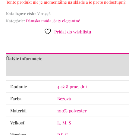
Tento produkt nie je momentálne na sklade a je preto nedostupný.
Katalógové číslo:
V 01496
Kategórie:
Dámska móda
,
Šaty elegantné
Pridať do wishlistu
Ďalšie informácie
Recenzie (0)
Dodanie
4 až 8 prac. dní
Farba
Béžová
Materiál
100% polyester
Veľkosť
L
,
M
,
S
Výrobca
P.R.C