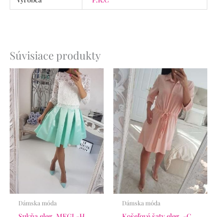
Súvisiace produkty
Dámska móda
Dámska móda
Sukňa eleg. MEGI -H
Košeľové šaty eleg. -C