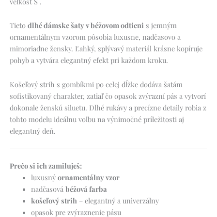
veľkosť S .
Tieto
dlhé dámske šaty v béžovom odtieni
s jemným
ornamentálnym vzorom pôsobia luxusne, nadčasovo a
mimoriadne žensky. Ľahký, splývavý materiál krásne kopíruje
pohyb a vytvára elegantný efekt pri každom kroku.
Košeľový strih s gombíkmi po celej dĺžke dodáva šatám
sofistikovaný charakter, zatiaľ čo opasok zvýrazní pás a vytvorí
dokonale ženskú siluetu. Dlhé rukávy a precízne detaily robia z
tohto modelu ideálnu voľbu na výnimočné príležitosti aj
elegantný deň.
Prečo si ich zamiluješ:
luxusný
ornamentálny vzor
nadčasová
béžová farba
košeľový strih
– elegantný a univerzálny
opasok pre zvýraznenie pásu