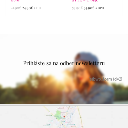
41.90
€
24.90
€
59.90
€
34.90
€
s DPH
s DPH
Prihláste sa na odber newsletteru
[sibwp_form id=2]