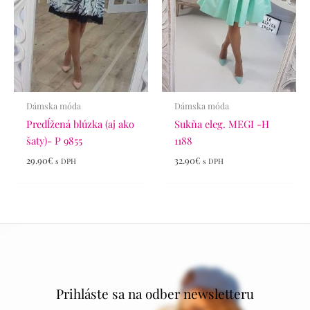
Dámska móda
Dámska móda
Predĺžená blúzka (aj ako
Sukňa eleg. MEGI -H
šaty)- P 9855
1188
29.90
€
32.90
€
s DPH
s DPH
Prihláste sa na odber newsletteru