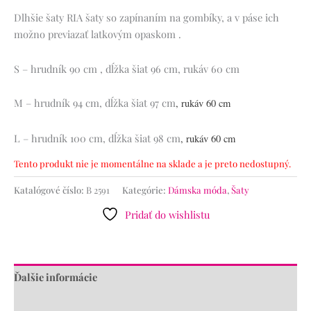
Dlhšie šaty RIA šaty so zapínaním na gombíky, a v páse ich
možno previazať latkovým opaskom .
S – hrudník 90 cm , dĺžka šiat 96 cm, rukáv 60 cm
M – hrudník 94 cm, dĺžka šiat 97 cm
, rukáv 60 cm
L – hrudník 100 cm, dĺžka šiat 98 cm
, rukáv 60 cm
Tento produkt nie je momentálne na sklade a je preto nedostupný.
Katalógové číslo:
B 2591
Kategórie:
Dámska móda
,
Šaty
Pridať do wishlistu
Ďalšie informácie
Recenzie (0)