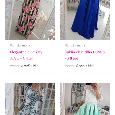
Dámska móda
Dámska móda
Elegantné dlhé šaty
Sukňa eleg. dlhá LUXUS
STYL – C 9140
-G 8409
59.90
€
34.90
€
65.90
€
46.90
€
s DPH
s DPH