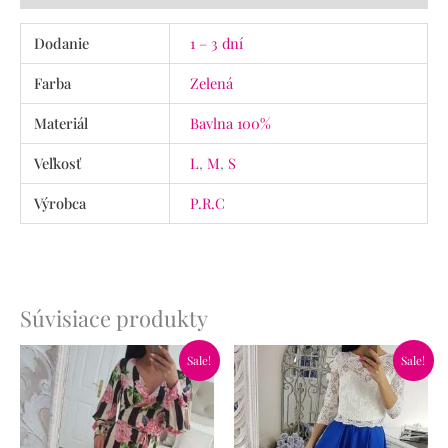
Dodanie
1 – 3 dní
Farba
Zelená
Materiál
Bavlna 100%
Veľkosť
L
,
M
,
S
Výrobca
P.R.C
Súvisiace produkty
Pôvodná
Aktuálna
Pôvodná
Aktuálna
Sale!
Sale!
cena
cena
cena
cena
bola:
je:
bola:
je:
59.90€.
34.90€.
65.90€.
46.90€.