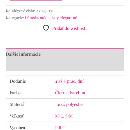
Katalógové číslo:
A 0149-152
Kategórie:
Dámska móda
,
Šaty elegantné
Pridať do wishlistu
Ďalšie informácie
Recenzie (0)
Dodanie
4 až 8 prac. dní
Farba
Čierna
,
Farebná
Materiál
100% polyester
Veľkosť
M/L
,
S/M
Výrobca
P.R.C