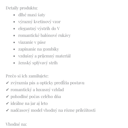
Detaily produktu:
dlhé maxi šaty
výrazný kvetinový vzor
elegantný výstrih do V
romantické balónové rukávy
viazanie v páse
zapínanie na gombíky
vzdušný a príjemný materiál
ženský splývavý strih
Prečo si ich zamilujete:
✔ zvýraznia pás a opticky predĺžia postavu
✔ romantický a luxusný vzhľad
✔ pohodlné počas celého dňa
✔ ideálne na jar aj leto
✔ nadčasový model vhodný na rôzne príležitosti
Vhodné na: