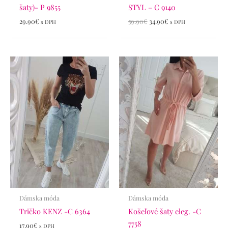
šaty)- P 9855
STYL – C 9140
29.90
€
59.90
€
34.90
€
s DPH
s DPH
Dámska móda
Dámska móda
Tričko KENZ -C 6364
Košeľové šaty eleg. -C
7758
17.90
€
s DPH