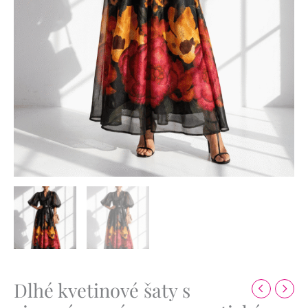
0149
Dlhé kvetinové šaty s