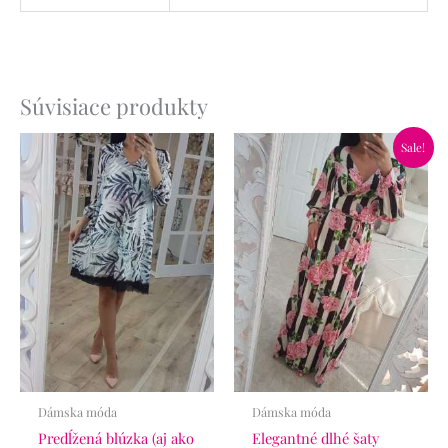
Súvisiace produkty
Pôvodná
Aktuálna
Sale!
cena
cena
bola:
je:
59.90€.
34.90€.
Dámska móda
Dámska móda
Predĺžená blúzka (aj ako
Elegantné dlhé šaty