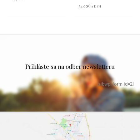
34.90
€
s DPH
Prihláste sa na odber newsletteru
[sibwp_form id=2]