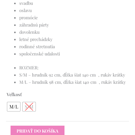
svadbu
oslavu
promócie
záhradnú párty
dovolenku
letné prechádzky
rodinné stretnutia
spoločenské udalosti
ROZMER:
S/M – hrudník 92 cm, dĺžka šiat 140 cm , rukáv krátky
M/L – hrudník 98 cm, dĺžka šiat 140 cm , rukáv krátky
Veľkosť
M/L
S/M
PRIDAŤ DO KOŠÍKA