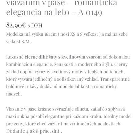
viazaním v páse – romantická
elegancia na leto – A 0149
82.90
€
s DPH
Modelka má výšku 164cm ( nosí XS a S veľkosť ) a má na sebe
veľkosť S/M .
Luxusné
čierne dlhé šaty s kvetinovým vzorom
sú dokonalou
kombináciou elegancie, ženskosti a moderného štýlu. Čierny
základ dopĺňa výrazný kvetinový motív v teplých odtieňoch,
ktorý vytvára jedinečný a sofistikovaný vzhľad. Transparentné
balónové rukávy dodávajú modelu ľahkosť a romantický
nádych.
Viazanie v páse krásne zvýrazňuje siluetu, zatiaľ čo splývavá
maxi sukňa pôsobí elegantne pri každom kroku. Ideálny model
pre ženy, ktoré chcú zažiariť na výnimočných udalostiach.
Dodanie 4 až 8 prac. dní .