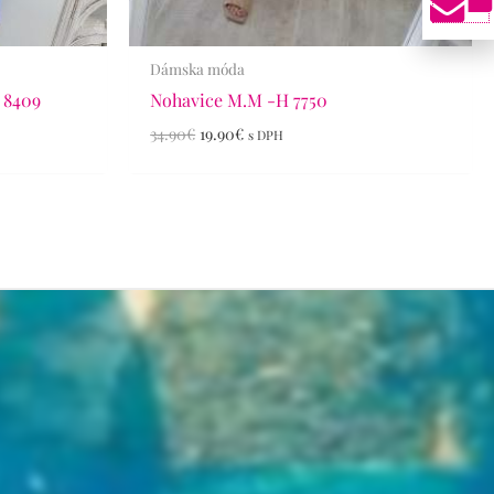
Dámska móda
 8409
Nohavice M.M -H 7750
34.90
€
19.90
€
s DPH