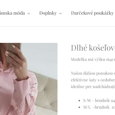
ámska móda
Doplnky
Darčekové poukážky
Dlhé košeľov
Modelka má výšku 164cm 
Našou ďalšou ponukou s
efektívne šaty s ozdob
i
deálne pre nadchádzajúc
S/M – hrudník 94
M/L -hrudník 104