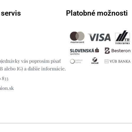
 servis
Platobné možnosti
jednávky vás poprosím písať
 alebo IG) a ďalšie informácie.
 833
hion.sk