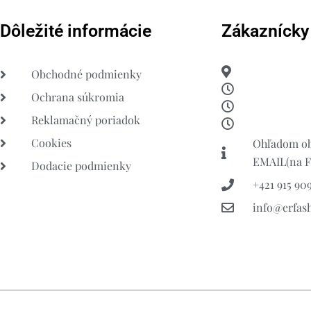
Dôležité informácie
Zákaznícky
Obchodné podmienky
Ochrana súkromia
Reklamačný poriadok
Cookies
Ohľadom ob
EMAIL(na FB
Dodacie podmienky
+421 915 909
info@erfas