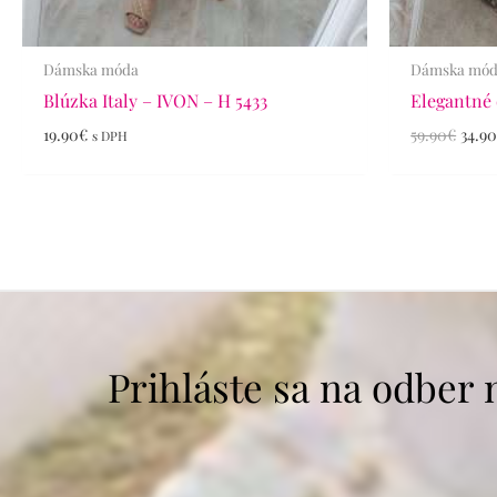
Dámska móda
Dámska mó
Blúzka Italy – IVON – H 5433
Elegantné 
19.90
€
59.90
€
34.9
s DPH
Prihláste sa na odber 