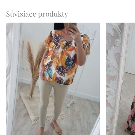
Súvisiace produkty
Pôvo
cena
bola:
59.90