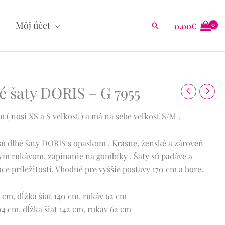
Môj účet
0.00
€
Hľadať
é šaty DORIS – G 7955
( nosí XS a S veľkosť ) a má na sebe veľkosť S/M .
ú dlhé šaty DORIS s opaskom .
Krásne, ženské a zároveň
ným rukávom, zapínanie na gombíky .
Šaty sú padáve a
e príležitosti. Vhodné pre vyššie postavy 170 cm a hore.
 cm, dĺžka šiat 140 cm, rukáv 62 cm
 cm, dĺžka šiat 142 cm, rukáv 62 cm