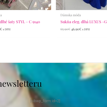
da
Dámska móda
dlhé šaty STYL – C 9140
Sukňa eleg. dlhá LUXUS -G
0
€
65.90
€
46.90
€
s DPH
s DPH
newsletteru
[sibwp_form id=2]