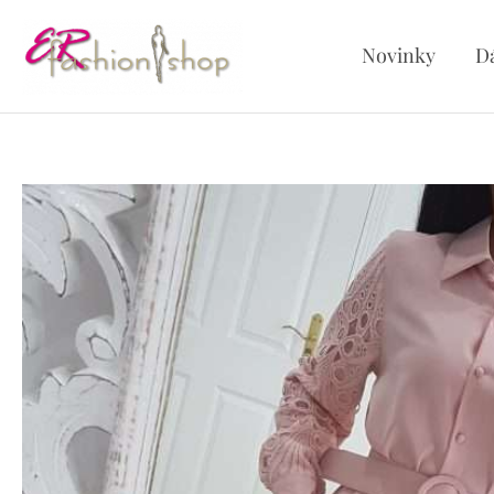
Preskočiť
na
Novinky
D
obsah