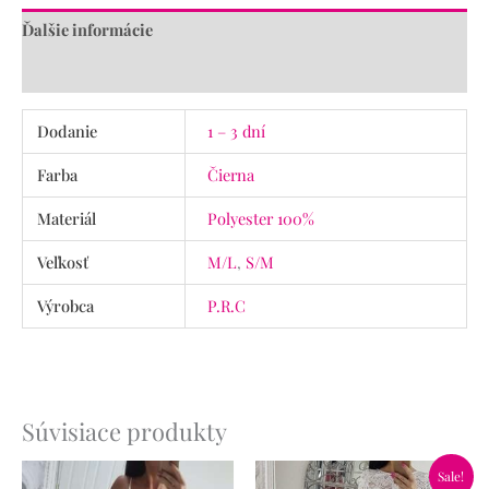
Ďalšie informácie
Recenzie (0)
Dodanie
1 – 3 dní
Farba
Čierna
Materiál
Polyester 100%
Veľkosť
M/L
,
S/M
Výrobca
P.R.C
Súvisiace produkty
Pôvodná
Aktuálna
Sale!
cena
cena