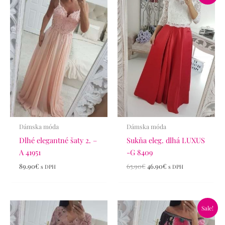
bola:
je:
65.90€.
46.90€.
Dámska móda
Dámska móda
Dlhé elegantné šaty 2. –
Sukňa eleg. dlhá LUXUS
A 41951
-G 8409
89.90
€
65.90
€
46.90
€
s DPH
s DPH
Pôvodná
Aktuálna
Sale!
cena
cena
bola:
je: