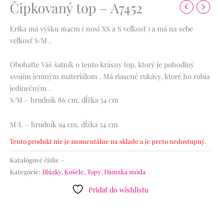
Čipkovaný top – A7452
Erika má výšku 164cm ( nosí XS a S veľkosť ) a má na sebe
veľkosť S/M .
Obohaťte Váš šatník o tento krásny top, ktorý je pohodlný
svojím jemným materiálom . Má riasené rukávy, ktoré ho robia
jedinečným .
S/M – hrudník 86 cm, dĺžka 54 cm
M/L – hrudník 94 cm, dĺžka 54 cm
Tento produkt nie je momentálne na sklade a je preto nedostupný.
Katalógové číslo:
-
Kategórie:
Blúzky, Košele, Topy
,
Dámska móda
Pridať do wishlistu