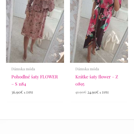
41.90€.
24.90€.
Dámska móda
Dámska móda
Pohodlné šaty FLOWER
Krátke šaty flower – Z
– S 1184
0895
36.90
€
41.90
€
24.90
€
s DPH
s DPH