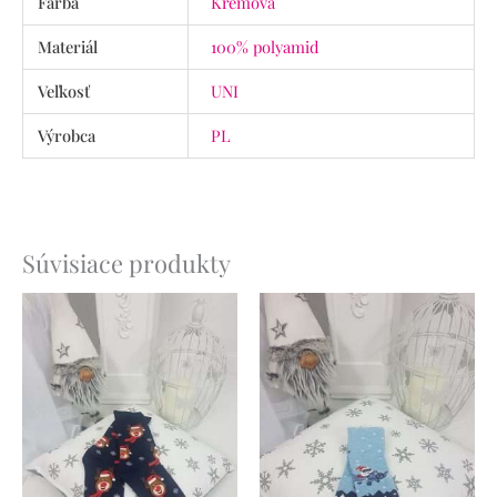
Farba
Krémová
Materiál
100% polyamid
Veľkosť
UNI
Výrobca
PL
Súvisiace produkty