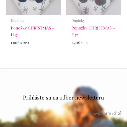
Doplnky
Doplnky
Ponožky CHRISTMAS –
Ponožky CHRISTMAS –
H47
H57
1.90
€
1.90
€
s DPH
s DPH
Prihláste sa na odber newsletteru
[sibwp_form id=2]