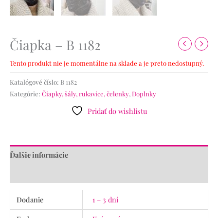
Čiapka – B 1182
Tento produkt nie je momentálne na sklade a je preto nedostupný.
Katalógové číslo:
B 1182
Kategórie:
Čiapky, šály, rukavice, čelenky
,
Doplnky
Pridať do wishlistu
Ďalšie informácie
Recenzie (0)
Dodanie
1 – 3 dní