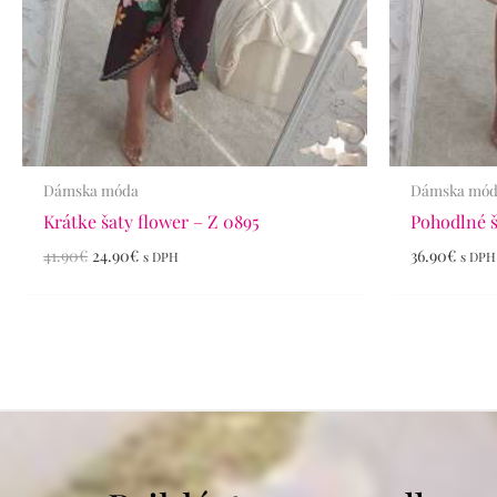
Dámska móda
Dámska mó
Krátke šaty flower – Z 0895
Pohodlné 
41.90
€
24.90
€
36.90
€
s DPH
s DPH