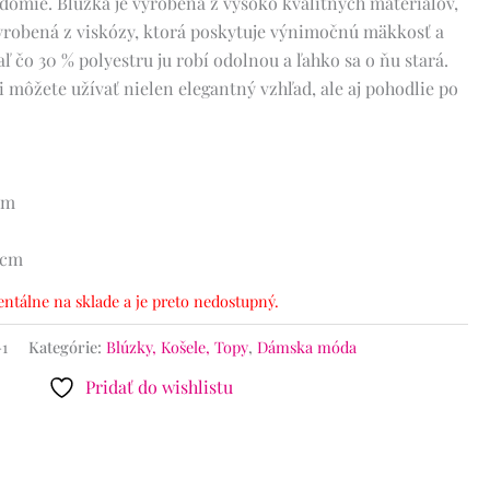
edomie. Blúzka je vyrobená z vysoko kvalitných materiálov,
vyrobená z viskózy, ktorá poskytuje výnimočnú mäkkosť a
aľ čo 30 % polyestru ju robí odolnou a ľahko sa o ňu stará.
 môžete užívať nielen elegantný vzhľad, ale aj pohodlie po
cm
 cm
ntálne na sklade a je preto nedostupný.
-1
Kategórie:
Blúzky, Košele, Topy
,
Dámska móda
Pridať do wishlistu