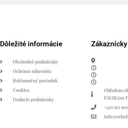
Dôležité informácie
Zákaznícky
Obchodné podmienky
Ochrana súkromia
Reklamačný poriadok
Cookies
Ohľadom ob
EMAIL(na FB
Dodacie podmienky
+421 915 909
info@erfas