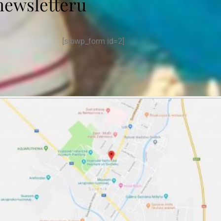
newsletteru
[sibwp_form id=2]