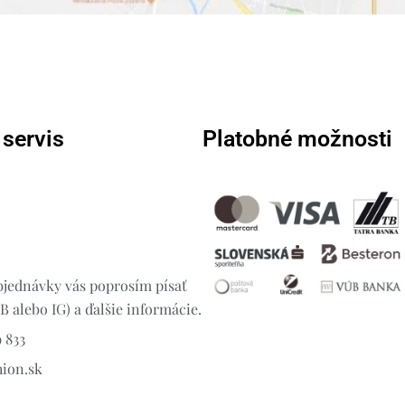
 servis
Platobné možnosti
jednávky vás poprosím písať
 alebo IG) a ďalšie informácie.
 833
hion.sk