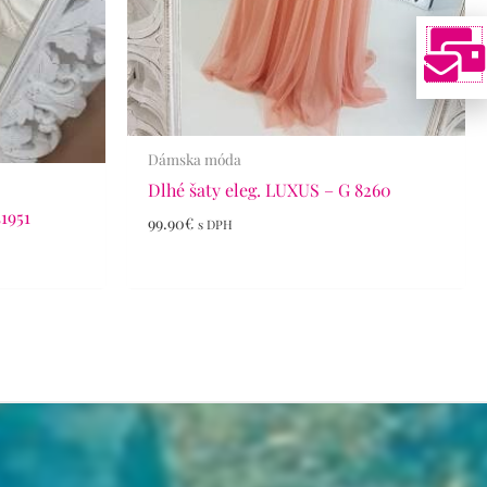
Dámska móda
Dlhé šaty eleg. LUXUS – G 8260
41951
99.90
€
s DPH