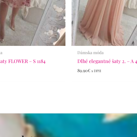
da
Dámska móda
šaty FLOWER – S 1184
Dlhé elegantné šaty 2. – A 
89.90
€
s DPH