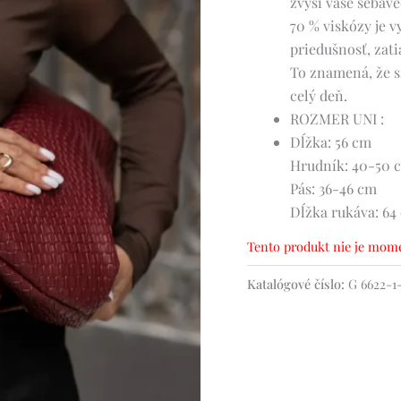
zvýši vaše sebav
70 % viskózy je 
priedušnosť, zati
To znamená, že si
celý deň.
ROZMER UNI :
Dĺžka: 56 cm
Hrudník: 40-50 
Pás: 36-46 cm
Dĺžka rukáva: 64
Tento produkt nie je mome
Katalógové číslo:
G 6622-1