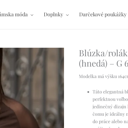
ámska móda
Doplnky
Darčekové poukážky
Blúzka/rolák
(hnedá) – G 
Modelka má výšku 164cm 
Táto elegantná b
perfektnou voľbou
jedinečný dizajn
čomu je ideálny n
do práce alebo na