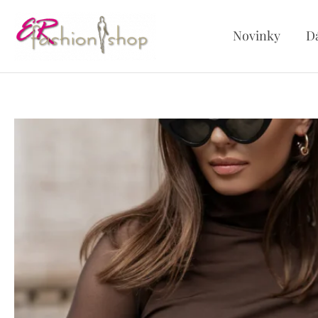
Preskočiť
na
Novinky
D
obsah