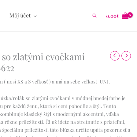
Môj účet
0.00
€
Hľadať
 so zlatými cvočkami
6622
( nosí XS a S veľkosť ) a má na sebe veľkosť UNI .
lúzka/rolák so zlatými cvočkami v módnej hnedej farbe je
 pre každú ženu, ktorá si cení pohodlie a štýl. Tento
 kombinuje klasický štýl s modernými akcentmi, vďaka
a rôzne príležitosti. Či už idete na stretnutie s priateľmi,
 špeciálnu príležitosť, táto blúzka určite upúta pozornosť a