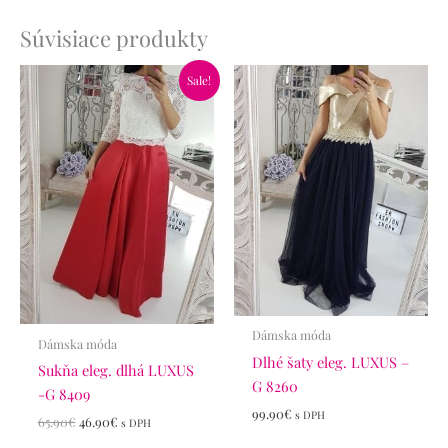
Súvisiace produkty
Pôvodná
Aktuálna
Sale!
cena
cena
bola:
je:
65.90€.
46.90€.
Dámska móda
Dámska móda
Dlhé šaty eleg. LUXUS –
Sukňa eleg. dlhá LUXUS
G 8260
-G 8409
99.90
€
s DPH
65.90
€
46.90
€
s DPH