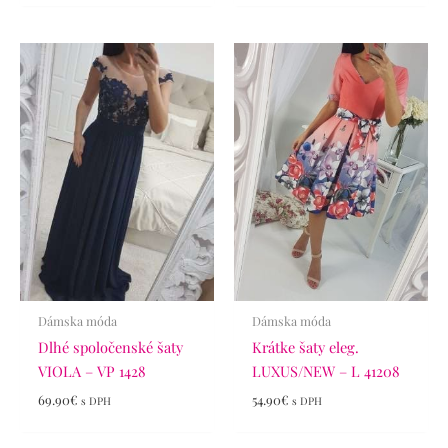
Dámska móda
Dámska móda
Dlhé spoločenské šaty
Krátke šaty eleg.
VIOLA – VP 1428
LUXUS/NEW – L 41208
69.90
€
54.90
€
s DPH
s DPH