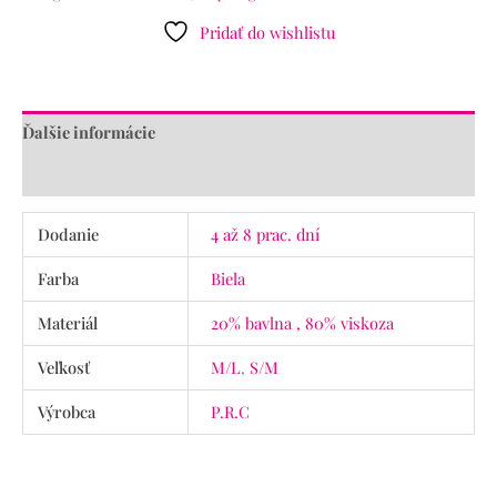
Pridať do wishlistu
Ďalšie informácie
Recenzie (0)
Dodanie
4 až 8 prac. dní
Farba
Biela
Materiál
20% bavlna , 80% viskoza
Veľkosť
M/L
,
S/M
Výrobca
P.R.C