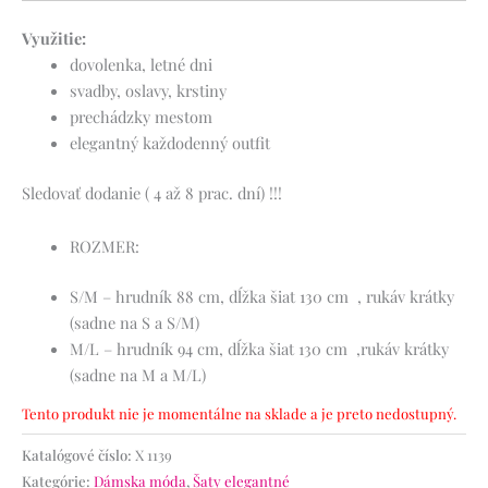
Využitie:
dovolenka, letné dni
svadby, oslavy, krstiny
prechádzky mestom
elegantný každodenný outfit
Sledovať dodanie ( 4 až 8 prac. dní) !!!
ROZMER:
S/M – hrudník 88 cm, dĺžka šiat 130 cm , rukáv krátky
(sadne na S a S/M)
M/L – hrudník 94 cm, dĺžka šiat 130 cm ,rukáv krátky
(sadne na M a M/L)
Tento produkt nie je momentálne na sklade a je preto nedostupný.
Katalógové číslo:
X 1139
Kategórie:
Dámska móda
,
Šaty elegantné