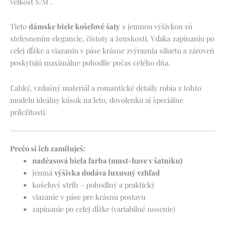
veľkosť S/M .
Tieto
dámske biele košeľové šaty
s jemnou výšivkou sú
stelesnením elegancie, čistoty a ženskosti. Vďaka zapínaniu po
celej dĺžke a viazaniu v páse krásne zvýraznia siluetu a zároveň
poskytujú maximálne pohodlie počas celého dňa.
Ľahký, vzdušný materiál a romantické detaily robia z tohto
modelu ideálny kúsok na leto, dovolenku aj špeciálne
príležitosti.
Prečo si ich zamiluješ:
nadčasová biela farba (must-have v šatníku)
jemná
výšivka dodáva luxusný vzhľad
košeľový strih – pohodlný a praktický
viazanie v páse pre krásnu postavu
zapínanie po celej dĺžke (variabilné nosenie)