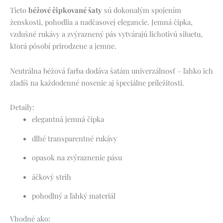
Tieto
béžové čipkované šaty
sú dokonalým spojením
ženskosti, pohodlia a nadčasovej elegancie. Jemná čipka,
vzdušné rukávy a zvýraznený pás vytvárajú lichotivú siluetu,
ktorá pôsobí prirodzene a jemne.
Neutrálna béžová farba dodáva šatám univerzálnosť – ľahko ich
zladíš na každodenné nosenie aj špeciálne príležitosti.
Detaily:
elegantná jemná čipka
dlhé transparentné rukávy
opasok na zvýraznenie pásu
áčkový strih
pohodlný a ľahký materiál
Vhodné ako: