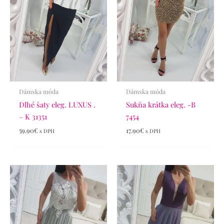
Dámska móda
Dámska móda
Dlhé šaty eleg. LUXUS .
Sukňa krátka eleg. -B
– K 31351
7454
59.90
€
17.90
€
s DPH
s DPH