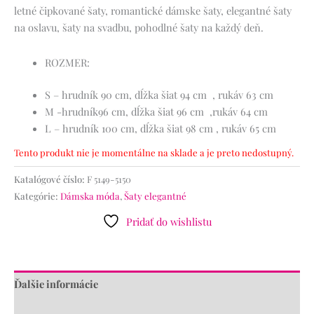
letné čipkované šaty, romantické dámske šaty, elegantné šaty
na oslavu, šaty na svadbu, pohodlné šaty na každý deň.
ROZMER:
S – hrudník 90 cm, dĺžka šiat 94 cm , rukáv 63 cm
M -hrudník96 cm, dĺžka šiat 96 cm ,rukáv 64 cm
L – hrudník 100 cm, dĺžka šiat 98 cm , rukáv 65 cm
Tento produkt nie je momentálne na sklade a je preto nedostupný.
Katalógové číslo:
F 5149-5150
Kategórie:
Dámska móda
,
Šaty elegantné
Pridať do wishlistu
Ďalšie informácie
Recenzie (0)