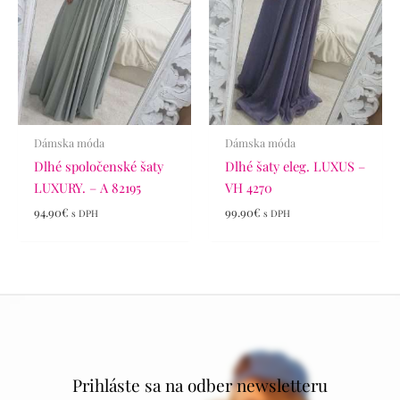
Dámska móda
Dámska móda
Dlhé spoločenské šaty
Dlhé šaty eleg. LUXUS –
LUXURY. – A 82195
VH 4270
94.90
€
99.90
€
s DPH
s DPH
Prihláste sa na odber newsletteru