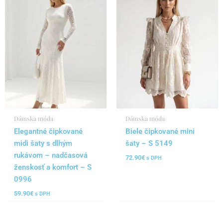
Dámska móda
Dámska móda
Elegantné čipkované
Biele čipkované mini
midi šaty s dlhým
šaty – S 5149
rukávom – nadčasová
72.90
€
s DPH
ženskosť a komfort – S
0996
59.90
€
s DPH