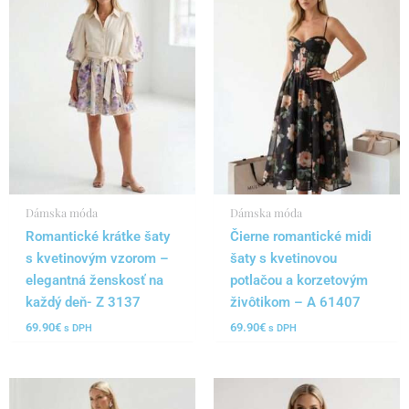
Dámska móda
Dámska móda
Romantické krátke šaty
Čierne romantické midi
s kvetinovým vzorom –
šaty s kvetinovou
elegantná ženskosť na
potlačou a korzetovým
každý deň- Z 3137
živôtikom – A 61407
69.90
€
69.90
€
s DPH
s DPH