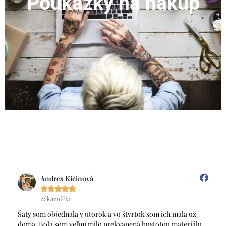
Poukážky na nákup
ZOBRAZIŤ KATEGÓRIU
Ivana Sokolová





Zákazníčka
rtok som ich mala už
Chcela by som velmi pekne podakovat za 
ná hustotou materiálu
dodanie. V stredu som si objednala zimnu 