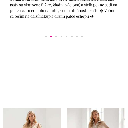
na) a strih pekne sedí na
uz mala u seba. Sadla ako uliata a je pres
točnosti prišlo � Veľmi
predstav do zimnych chladnych dni 🙂 Vr
ce eshopu �
stranku a tesim sa aj na dalsie kusky od va
objednavke to isto neskonci 🙂